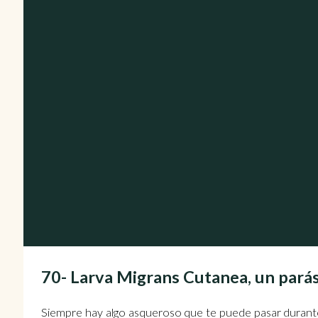
70- Larva Migrans Cutanea, un pará
Siempre hay algo asqueroso que te puede pasar durante u