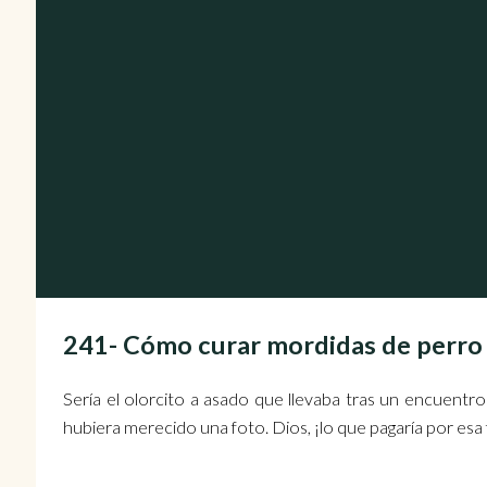
241- Cómo curar mordidas de perr
Sería el olorcito a asado que llevaba tras un encuentro
hubiera merecido una foto. Dios, ¡lo que pagaría por esa