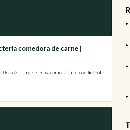
R
cteria comedora de carne |
Abrí los ojos un poco más, como si un terror diminuto
T