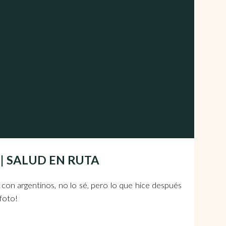
o | SALUD EN RUTA
 con argentinos, no lo sé, pero lo que hice después
 foto!