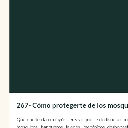
267- Cómo protegerte de los mosq
Que quede claro: ningún ser vivo que se dedique a chup
mosquitos, banqueros, jejenes, mecánicos deshonest