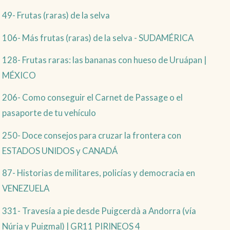
49- Frutas (raras) de la selva
106- Más frutas (raras) de la selva - SUDAMÉRICA
128- Frutas raras: las bananas con hueso de Uruápan |
MÉXICO
206- Como conseguir el Carnet de Passage o el
pasaporte de tu vehículo
250- Doce consejos para cruzar la frontera con
ESTADOS UNIDOS y CANADÁ
87- Historias de militares, policías y democracia en
VENEZUELA
331- Travesía a pie desde Puigcerdà a Andorra (vía
Núria y Puigmal) | GR11 PIRINEOS 4