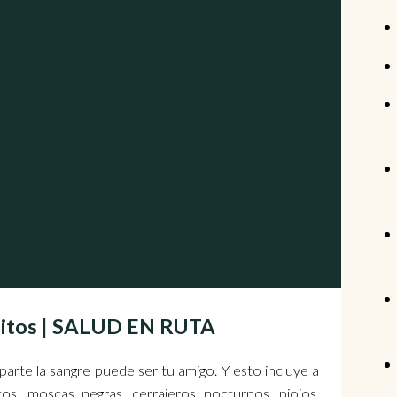
uitos | SALUD EN RUTA
arte la sangre puede ser tu amigo. Y esto incluye a
os, moscas negras, cerrajeros nocturnos, piojos,