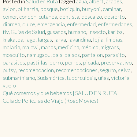
Posted in
Salud en Ruta
Tagged
agua
,
albert
,
arabes
,
avion
,
bilharzia
,
bosque
,
botiquin
,
bunyoni
,
caminar
,
comer
,
condon
,
cutanea
,
dentista
,
descalzo
,
desierto
,
diarrea
,
dulce
,
emergencia
,
enfermedad
,
enfermedades
,
fly
,
Guías de Salud
,
gusanos
,
humano
,
insecto
,
kariba
,
krakatoa
,
lago
,
largas
,
larva
,
lavandina
,
lejia
,
limpias
,
malaria
,
malawi
,
manos
,
medicina
,
médico
,
migrans
,
mosquito
,
namugabu
,
pais
,
paises
,
pantalon
,
parasito
,
parasitos
,
pastillas
,
perro
,
perros
,
picada
,
preservativo
,
putsy
,
recomendacion
,
recomendaciones
,
seguro
,
selva
,
submarinismo
,
Sudamérica
,
tuberculosis
,
uñas
,
victoria
,
vuelo
Post
Qué comemos y qué bebemos | SALUD EN RUTA
Guía de Películas de Viaje (RoadMovies)
navigation