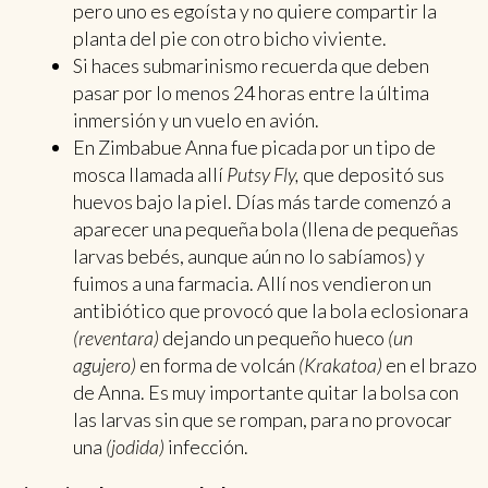
pero uno es egoísta y no quiere compartir la
planta del pie con otro bicho viviente.
Si haces submarinismo recuerda que deben
pasar por lo menos 24 horas entre la última
inmersión y un vuelo en avión.
En Zimbabue Anna fue picada por un tipo de
mosca llamada allí
Putsy Fly,
que depositó sus
huevos bajo la piel. Días más tarde comenzó a
aparecer una pequeña bola (llena de pequeñas
larvas bebés, aunque aún no lo sabíamos) y
fuimos a una farmacia. Allí nos vendieron un
antibiótico que provocó que la bola eclosionara
(reventara)
dejando un pequeño hueco
(un
agujero)
en forma de volcán
(Krakatoa)
en el brazo
de Anna. Es muy importante quitar la bolsa con
las larvas sin que se rompan, para no provocar
una
(jodida)
infección.