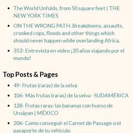
The World Unfolds, from 50 square feet | THE
NEW YORK TIMES
ON THE WRONG PATH. Breakdowns, assaults,
crooked cops, floods and other things which
should never happen while overlanding Africa.
353- Entrevista en video ¡20 años viajando por el
mundo!
Top Posts & Pages
49- Frutas (raras) de la selva
106- Más frutas (raras) de la selva - SUDAMÉRICA
128- Frutas raras: las bananas con hueso de
Uruápan | MÉXICO
206- Como conseguir el Carnet de Passage o el
pasaporte de tu vehículo