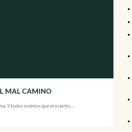
R EL MAL CAMINO
istema. Y todos creímos que era cierto…