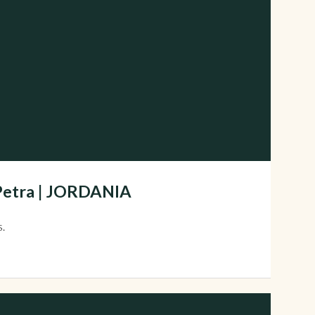
 Petra | JORDANIA
s.