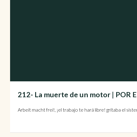
212- La muerte de un motor | PO
Arbeit macht frei!, ¡el trabajo te hará libre! gritaba el s