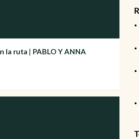
R
en la ruta | PABLO Y ANNA
T