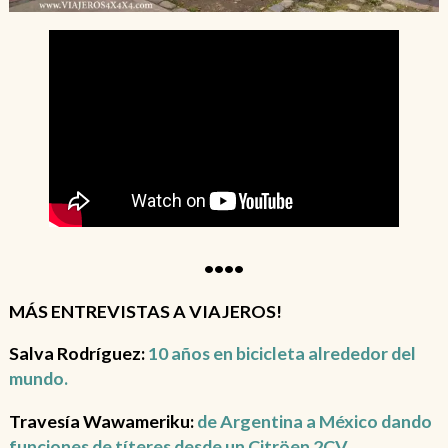
••••
MÁS ENTREVISTAS A VIAJEROS!
Salva Rodríguez:
10 años en bicicleta alrededor del
mundo.
Travesía Wawameriku:
de Argentina a México dando
funciones de títeres desde un Citröen 2CV