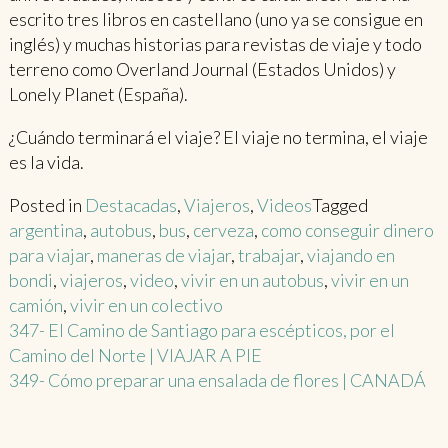
escrito tres libros en castellano (uno ya se consigue en
inglés) y muchas historias para revistas de viaje y todo
terreno como Overland Journal (Estados Unidos) y
Lonely Planet (España).
¿Cuándo terminará el viaje? El viaje no termina, el viaje
es la vida.
Posted in
Destacadas
,
Viajeros
,
Videos
Tagged
argentina
,
autobus
,
bus
,
cerveza
,
como conseguir dinero
para viajar
,
maneras de viajar
,
trabajar
,
viajando en
bondi
,
viajeros
,
video
,
vivir en un autobus
,
vivir en un
camión
,
vivir en un colectivo
Post
347- El Camino de Santiago para escépticos, por el
Camino del Norte | VIAJAR A PIE
navigation
349- Cómo preparar una ensalada de flores | CANADÁ