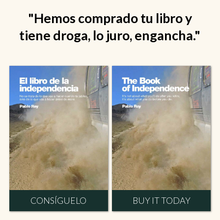
"I've been reading your stories
"Hemos comprado tu libro y
tiene droga, lo juro, engancha."
for 2 hours and can't stop."
CONSÍGUELO
BUY IT TODAY