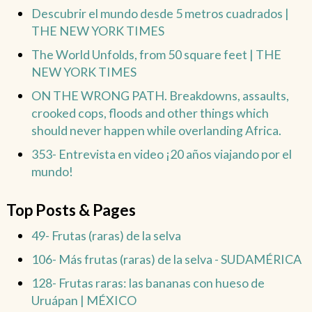
Descubrir el mundo desde 5 metros cuadrados |
THE NEW YORK TIMES
The World Unfolds, from 50 square feet | THE
NEW YORK TIMES
ON THE WRONG PATH. Breakdowns, assaults,
crooked cops, floods and other things which
should never happen while overlanding Africa.
353- Entrevista en video ¡20 años viajando por el
mundo!
Top Posts & Pages
49- Frutas (raras) de la selva
106- Más frutas (raras) de la selva - SUDAMÉRICA
128- Frutas raras: las bananas con hueso de
Uruápan | MÉXICO