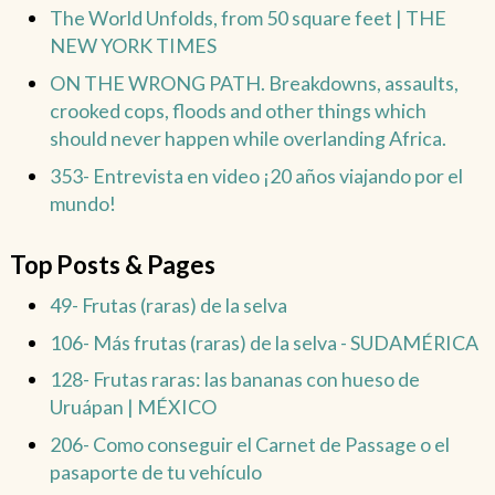
The World Unfolds, from 50 square feet | THE
NEW YORK TIMES
ON THE WRONG PATH. Breakdowns, assaults,
crooked cops, floods and other things which
should never happen while overlanding Africa.
353- Entrevista en video ¡20 años viajando por el
mundo!
Top Posts & Pages
49- Frutas (raras) de la selva
106- Más frutas (raras) de la selva - SUDAMÉRICA
128- Frutas raras: las bananas con hueso de
Uruápan | MÉXICO
206- Como conseguir el Carnet de Passage o el
pasaporte de tu vehículo