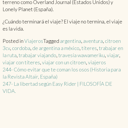
terreno como Overland Journal (Estados Unidos) y
Lonely Planet (España).
¿Cuándo terminará el viaje? El viaje no termina, el viaje
es la vida.
Posted in
Viajeros
Tagged
argentina
,
aventura
,
citroen
3cv
,
cordoba
,
de argentina a méxico
,
títeres
,
trabajar en
la ruta
,
trabajar viajando
,
travesía wawameriku
,
viajar
,
viajar con títeres
,
viajar con un citroen
,
viajeros
Post
244- Cómo evitar que te coman los osos (Historia para
la Revista Altaïr, España)
navigation
247- La libertad según Easy Rider | FILOSOFÍA DE
VIDA.