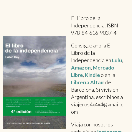
El Libro de la
Independencia. ISBN
978-84-616-9037-4
Consigue ahora El
Libro de la
Independencia en
Lulú
,
Amazon
,
Mercado
Libre
,
Kindle
o en la
Librería Altaïr
de
Barcelona. Si vivís en
Argentina, escribinos a
viajeros4x4x4@gmail.c
om
Viaja con nosotros
cada día en
Instagram
,