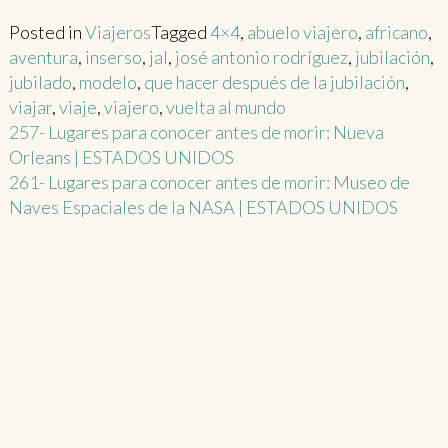
Posted in
Viajeros
Tagged
4×4
,
abuelo viajero
,
africano
,
aventura
,
inserso
,
jal
,
josé antonio rodríguez
,
jubilación
,
jubilado
,
modelo
,
que hacer después de la jubilación
,
viajar
,
viaje
,
viajero
,
vuelta al mundo
Post
257- Lugares para conocer antes de morir: Nueva
Orleans | ESTADOS UNIDOS
navigation
261- Lugares para conocer antes de morir: Museo de
Naves Espaciales de la NASA | ESTADOS UNIDOS