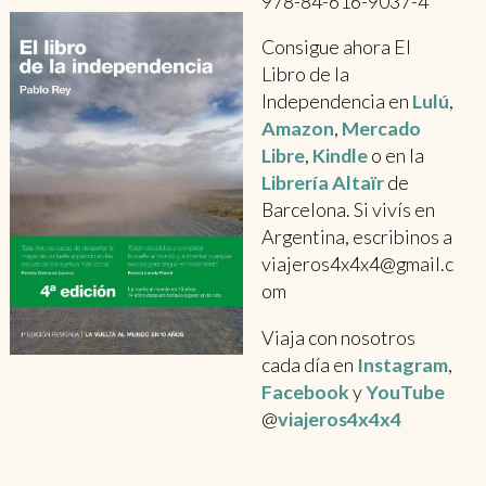
978-84-616-9037-4
Consigue ahora El
Libro de la
Independencia en
Lulú
,
Amazon
,
Mercado
Libre
,
Kindle
o en la
Librería Altaïr
de
Barcelona. Si vivís en
Argentina, escribinos a
viajeros4x4x4@gmail.c
om
Viaja con nosotros
cada día en
Instagram
,
Facebook
y
YouTube
@
viajeros4x4x4