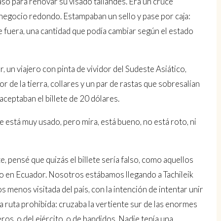
aso para renovar su visado tailandés. Era un cruce
n negocio redondo. Estampaban un sello y pase por caja:
ue fuera, una cantidad que podía cambiar según el estado
un viajero con pinta de vividor del Sudeste Asiático,
r de la tierra, collares y un par de rastas que sobresalían
aceptaban el billete de 20 dólares.
que está muy usado, pero mira, está bueno, no está roto, ni
pensé que quizás el billete sería falso, como aquellos
 en Ecuador. Nosotros estábamos llegando a Tachileik
s menos visitada del país, con la intención de intentar unir
a ruta prohibida: cruzaba la vertiente sur de las enormes
os, o del ejército, o de bandidos. Nadie tenía una