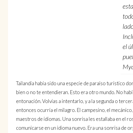
est
tod
lado
Incl
el ú
pue
Mya
Tailandia había sido una especie de paraíso turístico d
bien o no te entendieran. Esto era otro mundo. No había 
entonación. Volvías a intentarlo, y a la segunda o terce
entonces ocurría el milagro. El campesino, el mecánico, 
maestros de idiomas. Una sonrisa les estallaba en el ro
comunicarse en un idioma nuevo. Era una sonrisa de org