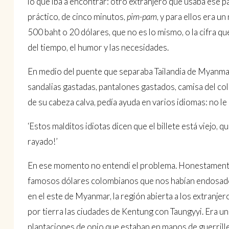
lo que iba a encontrar: otro extranjero que usaba ese p
práctico, de cinco minutos,
pim-pam
, y para ellos era u
500 baht o 20 dólares, que no es lo mismo, o la cifra q
del tiempo, el humor y las necesidades.
En medio del puente que separaba Tailandia de Myanmar, 
sandalias gastadas, pantalones gastados, camisa del colo
de su cabeza calva, pedía ayuda en varios idiomas: no le 
‘Estos malditos idiotas dicen que el billete está viejo, 
rayado!’
En ese momento no entendí el problema. Honestamente, 
famosos dólares colombianos que nos habían endosado
en el este de Myanmar, la región abierta a los extranjero
por tierra las ciudades de Kentung con Taungyyi. Era un
plantaciones de opio que estaban en manos de guerriller