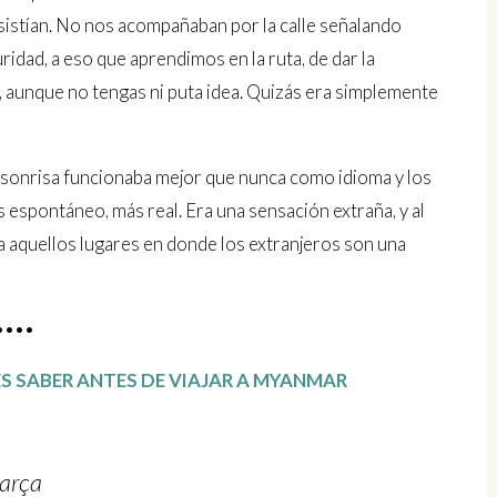
sistían. No nos acompañaban por la calle señalando
idad, a eso que aprendimos en la ruta, de dar la
, aunque no tengas ni puta idea. Quizás era simplemente
a sonrisa funcionaba mejor que nunca como idioma y los
espontáneo, más real. Era una sensación extraña, y al
a aquellos lugares en donde los extranjeros son una
••••
S SABER ANTES DE VIAJAR A MYANMAR
Barça