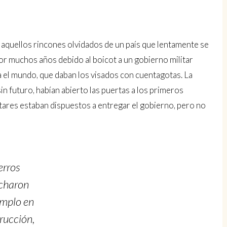
aquellos rincones olvidados de un país que lentamente se
or muchos años debido al boicot a un gobierno militar
ia el mundo, que daban los visados con cuentagotas. La
sin futuro, habían abierto las puertas a los primeros
litares estaban dispuestos a entregar el gobierno, pero no
erros
charon
emplo en
rucción,