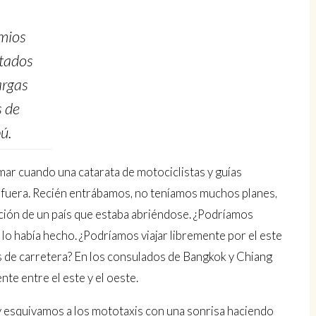
mios
tados
argas
 de
ú.
r cuando una catarata de motociclistas y guías
 fuera. Recién entrábamos, no teníamos muchos planes,
ión de un país que estaba abriéndose. ¿Podríamos
o había hecho. ¿Podríamos viajar libremente por el este
es de carretera? En los consulados de Bangkok y Chiang
te entre el este y el oeste.
 esquivamos a los mototaxis con una sonrisa haciendo