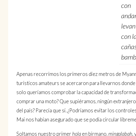
con
anda
levan
con l
cañas
bamb
Apenas recorrimos los primeros diez metros de Myanma
turísticos amateurs se acercaron para llevarnos donde
solo queríamos comprobar la capacidad de transformac
comprar una moto? Que supiéramos, ningún extranjero l
del país? Parecía que sí. ¿Podríamos evitar los control
Mai nos habían asegurado que se podía circular libremen
Soltamos nuestro primer
hola
en birmano,
mingalabah,
y