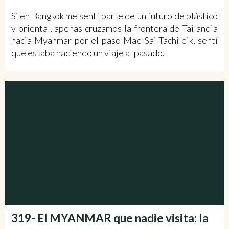
Si en Bangkok me sentí parte de un futuro de plástico
y oriental, apenas cruzamos la frontera de Tailandia
hacia Myanmar por el paso Mae Sai-Tachileik, sentí
que estaba haciendo un viaje al pasado.
319- El MYANMAR que nadie visita: la