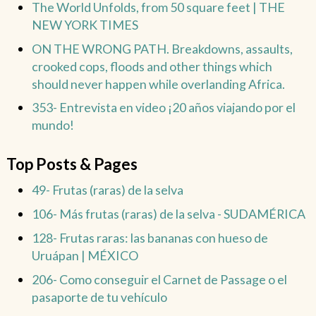
The World Unfolds, from 50 square feet | THE
NEW YORK TIMES
ON THE WRONG PATH. Breakdowns, assaults,
crooked cops, floods and other things which
should never happen while overlanding Africa.
353- Entrevista en video ¡20 años viajando por el
mundo!
Top Posts & Pages
49- Frutas (raras) de la selva
106- Más frutas (raras) de la selva - SUDAMÉRICA
128- Frutas raras: las bananas con hueso de
Uruápan | MÉXICO
206- Como conseguir el Carnet de Passage o el
pasaporte de tu vehículo