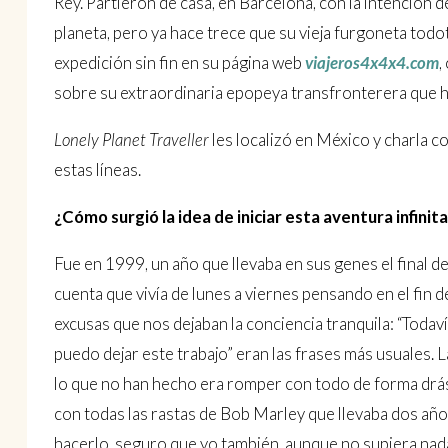
Rey. Partieron de casa, en Barcelona, con la intención 
planeta, pero ya hace trece que su vieja furgoneta todo
expedición sin fin en su página web
viajeros4x4x4.com
,
sobre su extraordinaria epopeya transfronterera que ha
Lonely Planet Traveller
les localizó en México y charla c
estas líneas.
¿Cómo surgió la idea de iniciar esta aventura infinit
Fue en 1999, un año que llevaba en sus genes el final de
cuenta que vivía de lunes a viernes pensando en el fin 
excusas que nos dejaban la conciencia tranquila: “Todav
puedo dejar este trabajo” eran las frases más usuales.
lo que no han hecho era romper con todo de forma drást
con todas las rastas de Bob Marley que llevaba dos años
hacerlo, seguro que yo también, aunque no supiera nad