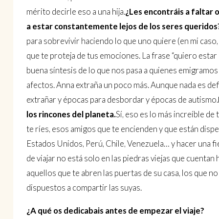
mérito decirle eso a una hija.
¿Les encontráis a faltar
a estar constantemente lejos de los seres queridos
para sobrevivir haciendo lo que uno quiere (en mi caso, 
que te proteja de tus emociones. La frase “quiero esta
buena síntesis de lo que nos pasa a quienes emigramos 
afectos. Anna extraña un poco más. Aunque nada es def
extrañar y épocas para desbordar y épocas de autismo.
los rincones del planeta.
Sí, eso es lo más increíble de
te ríes, esos amigos que te encienden y que están disp
Estados Unidos, Perú, Chile, Venezuela… y hacer una fies
de viajar no está solo en las piedras viejas que cuentan h
aquellos que te abren las puertas de su casa, los que no
dispuestos a compartir las suyas.
¿A qué os dedicabais antes de empezar el viaje?