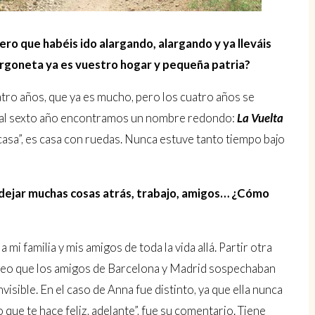
pero que habéis ido alargando, alargando y ya lleváis
rgoneta ya es vuestro hogar y pequeña patria?
uatro años, que ya es mucho, pero los cuatro años se
, al sexto año encontramos un nombre redondo:
La Vuelta
, “casa”, es casa con ruedas. Nunca estuve tanto tiempo bajo
ue dejar muchas cosas atrás, trabajo, amigos… ¿Cómo
mi familia y mis amigos de toda la vida allá. Partir otra
creo que los amigos de Barcelona y Madrid sospechaban
isible. En el caso de Anna fue distinto, ya que ella nunca
lo que te hace feliz, adelante”, fue su comentario. Tiene