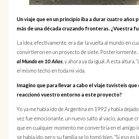
Un viaje que en un principio iba a durar cuatro años 
más de una década cruzando fronteras. ¿Vuestra fu
La idea, efectivamente, era dar la vuelta al mundo en c
convirtieron en un proyecto de siete. Posteriormente
al Mundo en 10 Años
, y ahora ya da igual. A esta altura
el mismo techo en toda mi vida.
Imagino que para llevar a cabo el viaje tuvisteis q
reaccionó vuestro entorno a este proyecto?
Yo ya me había ido de Argentina en 1992 y había dejado a 
vez fue emocionante, un nuevo salto al vacío, aunque 
que en cualquier momento me convertiría en el amigo inv
se había ido, pero su familia se lo tomó bien. “Si eso es 