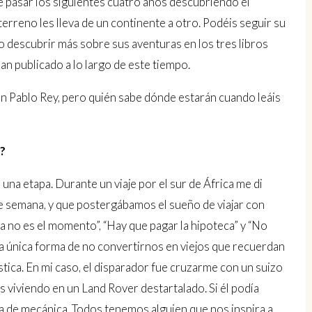
de pasar los siguientes cuatro años descubriendo el
terreno les lleva de un continente a otro. Podéis seguir su
 o descubrir más sobre sus aventuras en los tres libros
n publicado a lo largo de este tiempo.
on Pablo Rey, pero quién sabe dónde estarán cuando leáis
a?
 una etapa. Durante un viaje por el sur de África me di
de semana, y que postergábamos el sueño de viajar con
ía no es el momento”, “Hay que pagar la hipoteca” y “No
 La única forma de no convertirnos en viejos que recuerdan
ica. En mi caso, el disparador fue cruzarme con un suizo
 viviendo en un Land Rover destartalado. Si él podía
a de mecánica. Todos tenemos alguien que nos inspira a