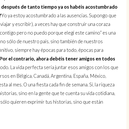
 o después de tanto tiempo ya os habéis acostumbrado
?
Yo ya estoy acostumbrado a las ausencias. Supongo que
viajar y escribir), a veces hay que construir una coraza
r contigo pero no puedo porque elegí este camino” es una
no sólo de nuestro país, sino también de nuestros
initivo, siempre hay épocas para todo, épocas para
Por el contrario, ahora debéis tener amigos en todos
 todo. La vida perfecta sería juntar esos amigos con los que
ersos en Bélgica, Canadá, Argentina, España, México,
ta al mes. O una fiesta cada fin de semana. Sí, la riqueza
istorias, sino en la gente que te cuenta su vida cotidiana,
 sólo quieren exprimir tus historias, sino que están