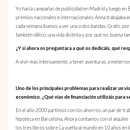
Yo hacía campañas de publicidad en Madrid y luego en 
premios nacionales e internacionales. Anna trabajaba 
cada semana íbamos a ver una o dos bandas. Gratis, por 
también idílico, una vida distinta y, por qué no, buena ta
¿Y si ahora os preguntara a qué os dedicáis, qué res
A vivir más intensamente, a tener aventuras, a meternos
Uno de los principales problemas para realizar un vi
económico. ¿Qué vías de financiación utilizáis para 
En el año 2000 partimos con los ahorros, un par de tra
hipoteca en Barcelona. Ahora contamos con el alquile
los tres libros sobre La vuelta al mundo en 10 años en l