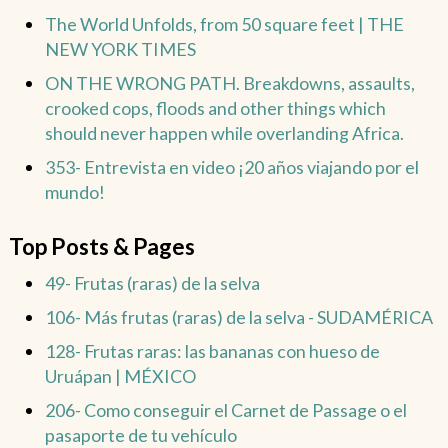
The World Unfolds, from 50 square feet | THE
NEW YORK TIMES
ON THE WRONG PATH. Breakdowns, assaults,
crooked cops, floods and other things which
should never happen while overlanding Africa.
353- Entrevista en video ¡20 años viajando por el
mundo!
Top Posts & Pages
49- Frutas (raras) de la selva
106- Más frutas (raras) de la selva - SUDAMÉRICA
128- Frutas raras: las bananas con hueso de
Uruápan | MÉXICO
206- Como conseguir el Carnet de Passage o el
pasaporte de tu vehículo