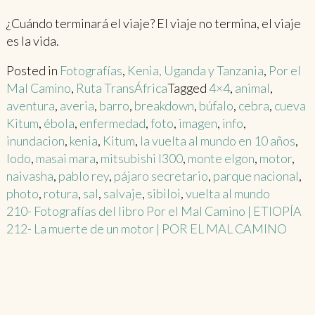
¿Cuándo terminará el viaje? El viaje no termina, el viaje
es la vida.
Posted in
Fotografías
,
Kenia, Uganda y Tanzania
,
Por el
Mal Camino
,
Ruta TransÁfrica
Tagged
4×4
,
animal
,
aventura
,
averia
,
barro
,
breakdown
,
búfalo
,
cebra
,
cueva
Kitum
,
ébola
,
enfermedad
,
foto
,
imagen
,
info
,
inundacion
,
kenia
,
Kitum
,
la vuelta al mundo en 10 años
,
lodo
,
masai mara
,
mitsubishi l300
,
monte elgon
,
motor
,
naivasha
,
pablo rey
,
pájaro secretario
,
parque nacional
,
photo
,
rotura
,
sal
,
salvaje
,
sibiloi
,
vuelta al mundo
Post
210- Fotografías del libro Por el Mal Camino | ETIOPÍA
212- La muerte de un motor | POR EL MAL CAMINO
navigation