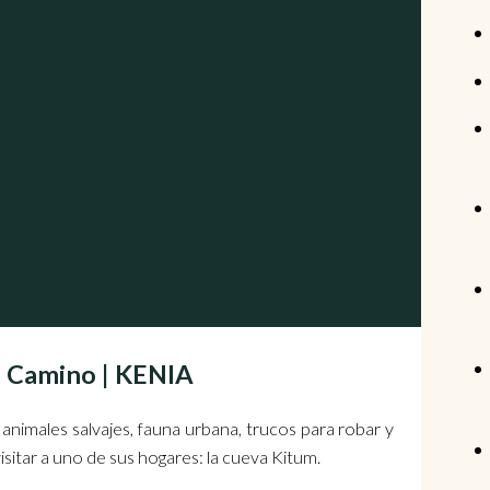
al Camino | KENIA
, animales salvajes, fauna urbana, trucos para robar y
visitar a uno de sus hogares: la cueva Kitum.