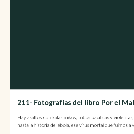
211- Fotografías del libro Por el M
Hay asaltos con kalashnikov, tribus pacíficas y violentas
hasta la historia del ébola, ese virus mortal que fuimos a 