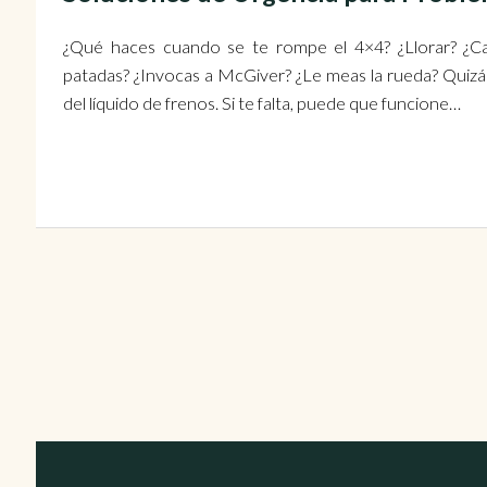
¿Qué haces cuando se te rompe el 4×4? ¿Llorar? ¿Ca
patadas? ¿Invocas a McGiver? ¿Le meas la rueda? Quizás,
del líquido de frenos. Si te falta, puede que funcione…