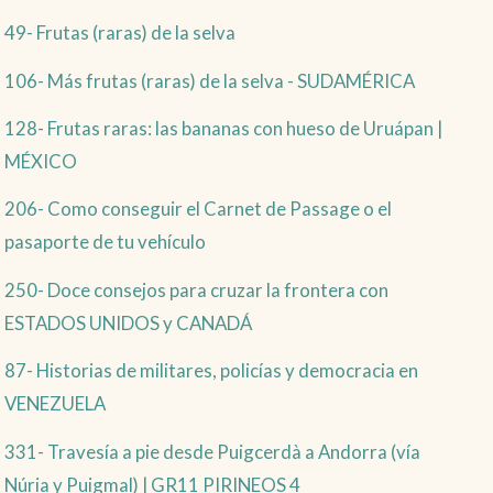
49- Frutas (raras) de la selva
106- Más frutas (raras) de la selva - SUDAMÉRICA
128- Frutas raras: las bananas con hueso de Uruápan |
MÉXICO
206- Como conseguir el Carnet de Passage o el
pasaporte de tu vehículo
250- Doce consejos para cruzar la frontera con
ESTADOS UNIDOS y CANADÁ
87- Historias de militares, policías y democracia en
VENEZUELA
331- Travesía a pie desde Puigcerdà a Andorra (vía
Núria y Puigmal) | GR11 PIRINEOS 4