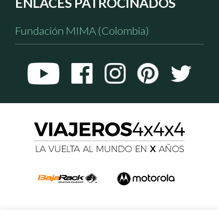
ENLACES PATROCINADOS
Fundación MIMA (Colombia)