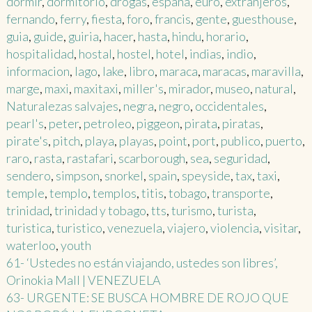
dormir
,
dormitorio
,
drogas
,
españa
,
euro
,
extranjeros
,
fernando
,
ferry
,
fiesta
,
foro
,
francis
,
gente
,
guesthouse
,
guia
,
guide
,
guiria
,
hacer
,
hasta
,
hindu
,
horario
,
hospitalidad
,
hostal
,
hostel
,
hotel
,
indias
,
indio
,
informacion
,
lago
,
lake
,
libro
,
maraca
,
maracas
,
maravilla
,
marge
,
maxi
,
maxitaxi
,
miller's
,
mirador
,
museo
,
natural
,
Naturalezas salvajes
,
negra
,
negro
,
occidentales
,
pearl's
,
peter
,
petroleo
,
piggeon
,
pirata
,
piratas
,
pirate's
,
pitch
,
playa
,
playas
,
point
,
port
,
publico
,
puerto
,
raro
,
rasta
,
rastafari
,
scarborough
,
sea
,
seguridad
,
sendero
,
simpson
,
snorkel
,
spain
,
speyside
,
tax
,
taxi
,
temple
,
templo
,
templos
,
titis
,
tobago
,
transporte
,
trinidad
,
trinidad y tobago
,
tts
,
turismo
,
turista
,
turistica
,
turistico
,
venezuela
,
viajero
,
violencia
,
visitar
,
waterloo
,
youth
Post
61- ‘Ustedes no están viajando, ustedes son libres’,
Orinokia Mall | VENEZUELA
navigation
63- URGENTE: SE BUSCA HOMBRE DE ROJO QUE