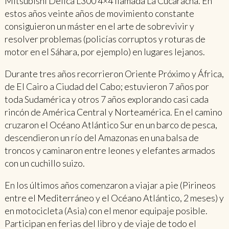
Mitsubishi Delica L300 4×4 llamada La Cucaracha. En
estos años veinte años de movimiento constante
consiguieron un máster en el arte de sobrevivir y
resolver problemas (policías corruptos y roturas de
motor en el Sáhara, por ejemplo) en lugares lejanos.
Durante tres años recorrieron Oriente Próximo y África,
de El Cairo a Ciudad del Cabo; estuvieron 7 años por
toda Sudamérica y otros 7 años explorando casi cada
rincón de América Central y Norteamérica. En el camino
cruzaron el Océano Atlántico Sur en un barco de pesca,
descendieron un río del Amazonas en una balsa de
troncos y caminaron entre leones y elefantes armados
con un cuchillo suizo.
En los últimos años comenzaron a viajar a pie (Pirineos
entre el Mediterráneo y el Océano Atlántico, 2 meses) y
en motocicleta (Asia) con el menor equipaje posible.
Participan en ferias del libro y de viaje de todo el