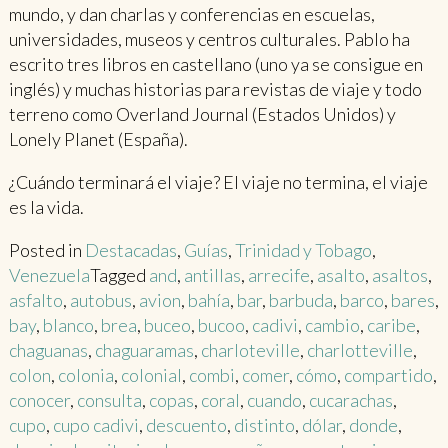
mundo, y dan charlas y conferencias en escuelas,
universidades, museos y centros culturales. Pablo ha
escrito tres libros en castellano (uno ya se consigue en
inglés) y muchas historias para revistas de viaje y todo
terreno como Overland Journal (Estados Unidos) y
Lonely Planet (España).
¿Cuándo terminará el viaje? El viaje no termina, el viaje
es la vida.
Posted in
Destacadas
,
Guías
,
Trinidad y Tobago
,
Venezuela
Tagged
and
,
antillas
,
arrecife
,
asalto
,
asaltos
,
asfalto
,
autobus
,
avion
,
bahía
,
bar
,
barbuda
,
barco
,
bares
,
bay
,
blanco
,
brea
,
buceo
,
bucoo
,
cadivi
,
cambio
,
caribe
,
chaguanas
,
chaguaramas
,
charloteville
,
charlotteville
,
colon
,
colonia
,
colonial
,
combi
,
comer
,
cómo
,
compartido
,
conocer
,
consulta
,
copas
,
coral
,
cuando
,
cucarachas
,
cupo
,
cupo cadivi
,
descuento
,
distinto
,
dólar
,
donde
,