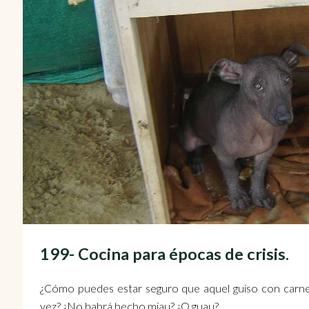
199- Cocina para épocas de crisis.
¿Cómo puedes estar seguro que aquel guiso con carne
vez? ¿No habrá hecho miau? ¿O guau?