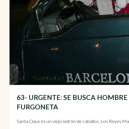
63- URGENTE: SE BUSCA HOMBRE
FURGONETA
Santa Claus es un viejo ladrón de caballos. Los Reyes M