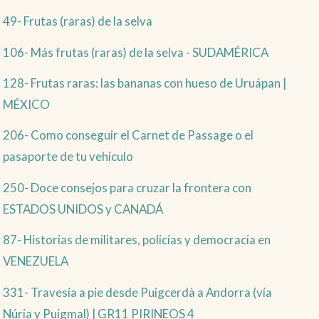
49- Frutas (raras) de la selva
106- Más frutas (raras) de la selva - SUDAMÉRICA
128- Frutas raras: las bananas con hueso de Uruápan |
MÉXICO
206- Como conseguir el Carnet de Passage o el
pasaporte de tu vehículo
250- Doce consejos para cruzar la frontera con
ESTADOS UNIDOS y CANADÁ
87- Historias de militares, policías y democracia en
VENEZUELA
331- Travesía a pie desde Puigcerdà a Andorra (vía
Núria y Puigmal) | GR11 PIRINEOS 4