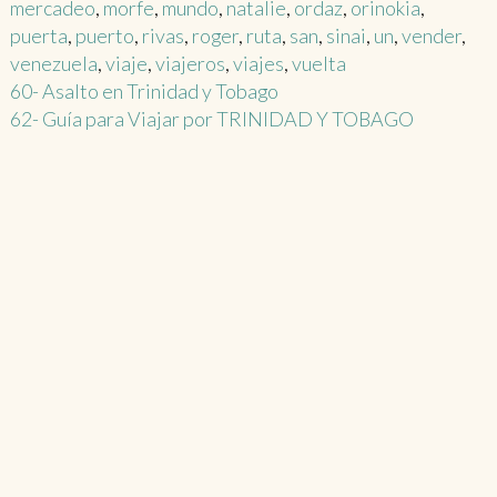
mercadeo
,
morfe
,
mundo
,
natalie
,
ordaz
,
orinokia
,
puerta
,
puerto
,
rivas
,
roger
,
ruta
,
san
,
sinai
,
un
,
vender
,
venezuela
,
viaje
,
viajeros
,
viajes
,
vuelta
Post
60- Asalto en Trinidad y Tobago
62- Guía para Viajar por TRINIDAD Y TOBAGO
navigation