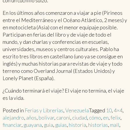
con un cuchillo suizo.
En los últimos años comenzaron a viajar a pie (Pirineos
entre el Mediterráneo y el Océano Atlántico, 2 meses) y
en motocicleta (Asia) con el menor equipaje posible.
Participan en ferias del libro y de viaje de todo el
mundo, y dan charlas y conferencias en escuelas,
universidades, museos y centros culturales. Pablo ha
escrito tres libros en castellano (uno ya se consigue en
inglés) y muchas historias para revistas de viaje y todo
terreno como Overland Journal (Estados Unidos) y
Lonely Planet (España).
¿Cuándo terminará el viaje? El viaje no termina, el viaje
es la vida.
Posted in
Ferias y Librerías
,
Venezuela
Tagged
10
,
4×4
,
alejandro
,
años
,
bolivar
,
caroni
,
ciudad
,
cómo
,
en
,
felix
,
financiar
,
guayana
,
guia
,
guias
,
historia
,
historias
,
mall
,