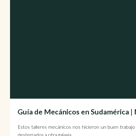
Guía de Mecánicos en Sudamérica
Estos talleres mecánicos nos hicieron un buen trabajo
desterrados a otra galaxia.