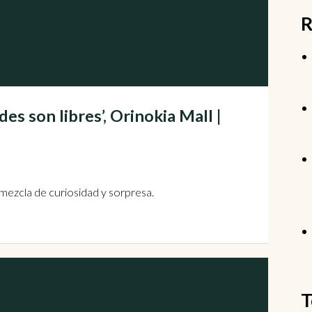
R
es son libres’, Orinokia Mall |
ezcla de curiosidad y sorpresa.
T