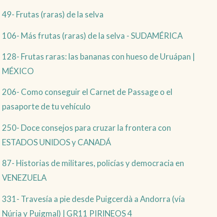
49- Frutas (raras) de la selva
106- Más frutas (raras) de la selva - SUDAMÉRICA
128- Frutas raras: las bananas con hueso de Uruápan |
MÉXICO
206- Como conseguir el Carnet de Passage o el
pasaporte de tu vehículo
250- Doce consejos para cruzar la frontera con
ESTADOS UNIDOS y CANADÁ
87- Historias de militares, policías y democracia en
VENEZUELA
331- Travesía a pie desde Puigcerdà a Andorra (vía
Núria y Puigmal) | GR11 PIRINEOS 4