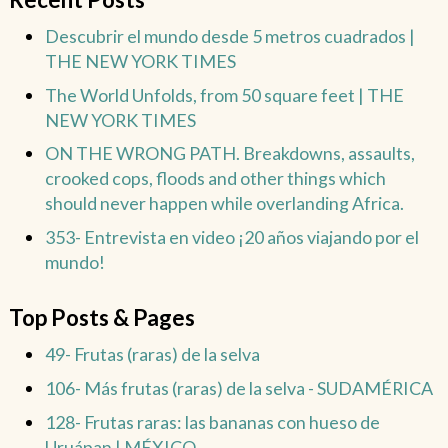
Descubrir el mundo desde 5 metros cuadrados |
THE NEW YORK TIMES
The World Unfolds, from 50 square feet | THE
NEW YORK TIMES
ON THE WRONG PATH. Breakdowns, assaults,
crooked cops, floods and other things which
should never happen while overlanding Africa.
353- Entrevista en video ¡20 años viajando por el
mundo!
Top Posts & Pages
49- Frutas (raras) de la selva
106- Más frutas (raras) de la selva - SUDAMÉRICA
128- Frutas raras: las bananas con hueso de
Uruápan | MÉXICO