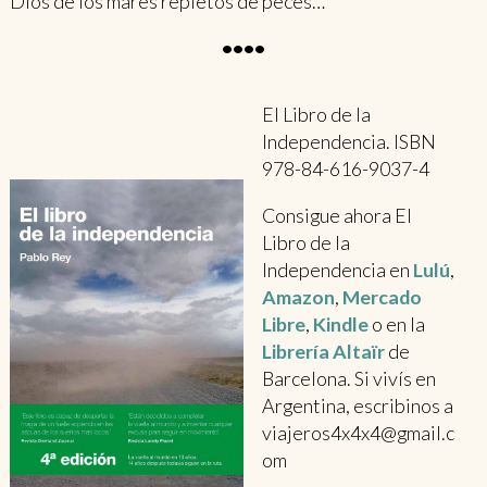
Dios de los mares repletos de peces…
••••
El Libro de la
Independencia. ISBN
978-84-616-9037-4
Consigue ahora El
Libro de la
Independencia en
Lulú
,
Amazon
,
Mercado
Libre
,
Kindle
o en la
Librería Altaïr
de
Barcelona. Si vivís en
Argentina, escribinos a
viajeros4x4x4@gmail.c
om