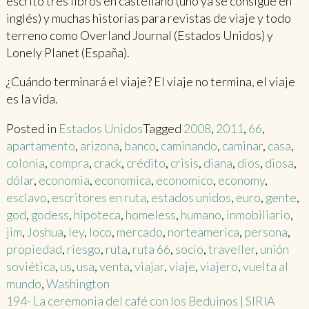
escrito tres libros en castellano (uno ya se consigue en
inglés) y muchas historias para revistas de viaje y todo
terreno como Overland Journal (Estados Unidos) y
Lonely Planet (España).
¿Cuándo terminará el viaje? El viaje no termina, el viaje
es la vida.
Posted in
Estados Unidos
Tagged
2008
,
2011
,
66
,
apartamento
,
arizona
,
banco
,
caminando
,
caminar
,
casa
,
colonia
,
compra
,
crack
,
crédito
,
crisis
,
diana
,
dios
,
diosa
,
dólar
,
economia
,
economica
,
economico
,
economy
,
esclavo
,
escritores en ruta
,
estados unidos
,
euro
,
gente
,
god
,
godess
,
hipoteca
,
homeless
,
humano
,
inmobiliario
,
jim
,
Joshua
,
ley
,
loco
,
mercado
,
norteamerica
,
persona
,
propiedad
,
riesgo
,
ruta
,
ruta 66
,
socio
,
traveller
,
unión
soviética
,
us
,
usa
,
venta
,
viajar
,
viaje
,
viajero
,
vuelta al
mundo
,
Washington
Post
194- La ceremonia del café con los Beduinos | SIRIA