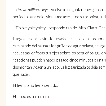
–
Tip two million okey?
–vuelve a preguntar enérgico, ant
perfecto para extorsionarme acerca de su propina, cual
– Tip okeyokeyokey –respondo rápido. Alto. Claro. Des
Luego de sobrevivir a los
cracks
me pierdo en dos horas 
caminando del sauna a los grifos de agua helada, del agu
recuestas, enfocas tus ojos sobre los pequeños agujero
reaccionas pueden haber pasado cinco minutos o una hor
desmontan y caen a un lado. La luz tamizada te deja semi
que hacer.
El tiempo no tiene sentido.
El limbo es un hamam.