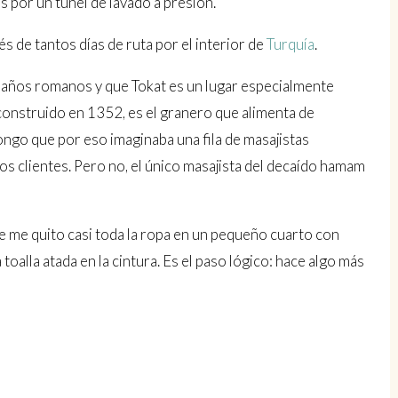
s por un túnel de lavado a presión.
s de tantos días de ruta por el interior de
Turquía
.
 baños romanos y que Tokat es un lugar especialmente
 construido en 1352, es el granero que alimenta de
ongo que por eso imaginaba una fila de masajistas
os clientes. Pero no, el único masajista del decaído hamam
ue me quito casi toda la ropa en un pequeño cuarto con
oalla atada en la cintura. Es el paso lógico: hace algo más