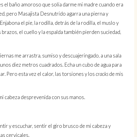
 es el baño amoroso que solía darme mi madre cuando era
red, pero Masajista Desnutrido agarra una pierna y
abona el pie, la rodilla, detrás de la rodilla, el muslo y
brazos, el cuello y la espalda también pierden suciedad,
iernas me arrastra, sumiso y descuajeringado, a una sala
e unos diez metros cuadrados. Echa un cubo de agua para
r. Pero esta vez el calor, las torsiones y los
cracks
de mis
mi cabeza desprevenida con sus manos.
tir y escuchar, sentir el giro brusco de mi cabeza y
as cervicales.