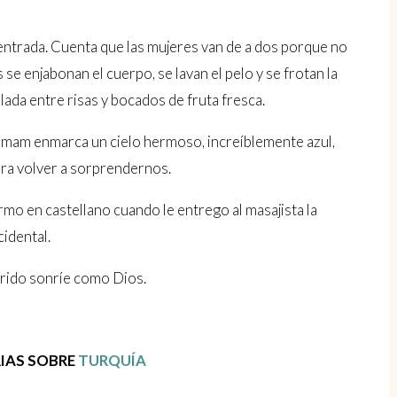
ntrada. Cuenta que las mujeres van de a dos porque no
 se enjabonan el cuerpo, se lavan el pelo y se frotan la
lada entre risas y bocados de fruta fresca.
 hamam enmarca un cielo hermoso, increíblemente azul,
ara volver a sorprendernos.
mo en castellano cuando le entrego al masajista la
idental.
trido sonríe como Dios.
RIAS SOBRE
TURQUÍA