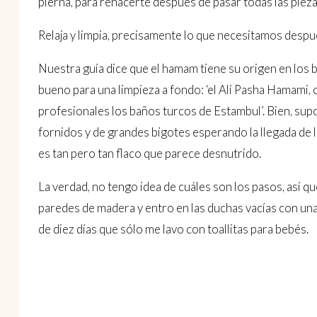
pierna, para re­hacerte después de pasar todas las pieza
Relaja y limpia, precisamente lo que necesitamos despué
Nuestra guía dice que el hamam tiene su origen en los
bueno para una limpieza a fondo: ‘el Alí Pasha Hamami,
profesionales los baños turcos de Estam­bul’. Bien, sup
fornidos y de grandes bigotes esperando la llegada de l
es tan pero tan flaco que parece desnutrido.
La verdad, no tengo idea de cuáles son los pasos, así q
paredes de madera y entro en las duchas vacías con una t
de diez días que sólo me lavo con toallitas para bebés.