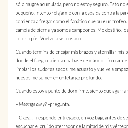
sólo mugre acu­mulada, pero no estoy seguro. Esto no
pequeño. Intento relajarme con la es­palda contra la pa
comienza a fregar como el fanático que pule un trofeo. Enj
cambia de pierna, ya somos campeones. Me destiño, los 
color o piel. Vuelvo a ser rosado.
Cuando termina de encajar mis brazos y atornillar mis p
donde el fuego calienta una base de mármol circular d
limpiar los sudores secos, me acuesto y vuelve a empe­za
huesos me sumen en un letargo profundo.
Cuando estoy a punto de dormirme, siento que agarra 
–
Massage okey?
–pregunta.
– Okey
…
–respondo entregado, en voz baja, antes de sen
escuchar el crujido aterrador de la mitad de mis vértebr