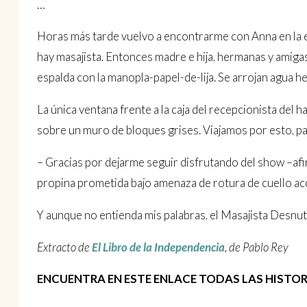
…
Horas más tarde vuelvo a encontrarme con Anna en la e
hay masajista. Entonces madre e hija, hermanas y ami­gas
espalda con la manopla-papel-de-lija. Se arrojan agua he
La única ventana frente a la caja del recepcionista del
sobre un muro de bloques grises. Viaja­mos por esto, p
– Gracias por dejarme seguir disfrutando del show –afir
propina prometida bajo amenaza de rotura de cuello acc
Y aunque no entienda mis palabras, el Masajista Desnu
Extracto de
El Libro de la Independencia
, de Pablo Rey
ENCUENTRA EN ESTE ENLACE TODAS LAS HISTO