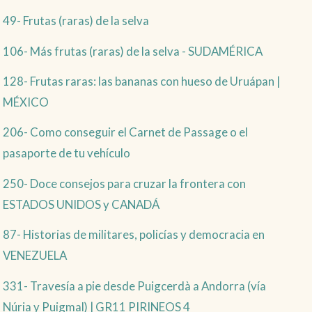
49- Frutas (raras) de la selva
106- Más frutas (raras) de la selva - SUDAMÉRICA
128- Frutas raras: las bananas con hueso de Uruápan |
MÉXICO
206- Como conseguir el Carnet de Passage o el
pasaporte de tu vehículo
250- Doce consejos para cruzar la frontera con
ESTADOS UNIDOS y CANADÁ
87- Historias de militares, policías y democracia en
VENEZUELA
331- Travesía a pie desde Puigcerdà a Andorra (vía
Núria y Puigmal) | GR11 PIRINEOS 4