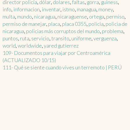
director policía
,
dólar
,
dolares
,
faltas
,
gorra
,
guiness
,
info
,
informacion
,
inventar
,
istmo
,
managua
,
money
,
multa
,
mundo
,
nicaragua
,
nicaraguense
,
ortega
,
permiso
,
permiso de manejar
,
placa
,
placa 0355
,
policia
,
policia de
nicaragua
,
policias más corruptos del mundo
,
problema
,
puntos
,
ruta
,
servicio
,
transito
,
uniforme
,
verguenza
,
world
,
worldwide
,
yared gutierrez
Post
109- Documentos para viajar por Centroamérica
(ACTUALIZADO 10/15)
navigation
111- Qué se siente cuando vives un terremoto | PERÚ