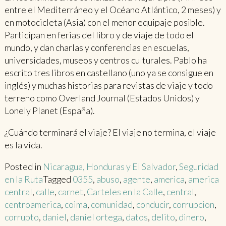
entre el Mediterráneo y el Océano Atlántico, 2 meses) y
en motocicleta (Asia) con el menor equipaje posible.
Participan en ferias del libro y de viaje de todo el
mundo, y dan charlas y conferencias en escuelas,
universidades, museos y centros culturales. Pablo ha
escrito tres libros en castellano (uno ya se consigue en
inglés) y muchas historias para revistas de viaje y todo
terreno como Overland Journal (Estados Unidos) y
Lonely Planet (España).
¿Cuándo terminará el viaje? El viaje no termina, el viaje
es la vida.
Posted in
Nicaragua, Honduras y El Salvador
,
Seguridad
en la Ruta
Tagged
0355
,
abuso
,
agente
,
america
,
america
central
,
calle
,
carnet
,
Carteles en la Calle
,
central
,
centroamerica
,
coima
,
comunidad
,
conducir
,
corrupcion
,
corrupto
,
daniel
,
daniel ortega
,
datos
,
delito
,
dinero
,