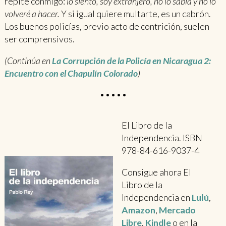
repite conmigo:
lo siento, soy extranjero, no lo sabía y no lo
volveré a hacer.
Y si igual quiere multarte, es un cabrón.
Los buenos policías, previo acto de contrición, suelen
ser comprensivos.
(Continúa en
La Corrupción de la Policía en Nicaragua 2:
Encuentro con el Chapulín Colorado
)
•••••
El Libro de la
Independencia. ISBN
978-84-616-9037-4
Consigue ahora El
Libro de la
Independencia en
Lulú
,
Amazon
,
Mercado
Libre
,
Kindle
o en la