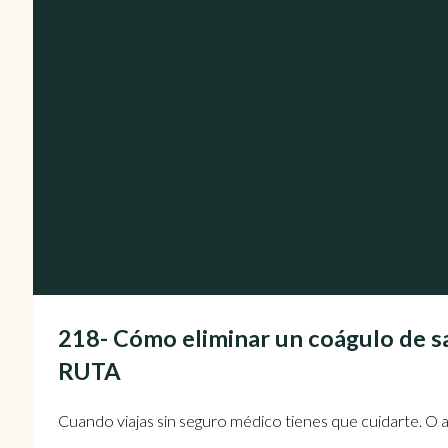
218- Cómo eliminar un coágulo de s
RUTA
Cuando viajas sin seguro médico tienes que cuidarte. O a