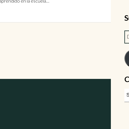
 aprendido en la escuela…
S
C