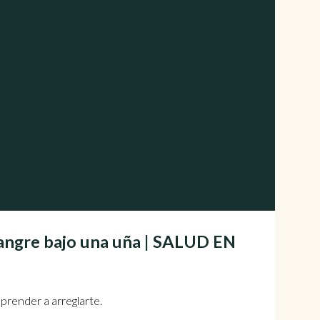
angre bajo una uña | SALUD EN
prender a arreglarte.