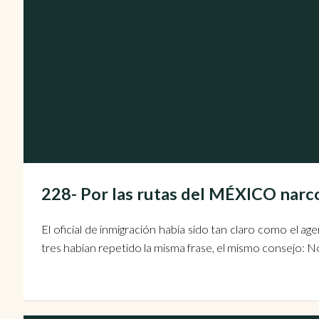
228- Por las rutas del MÉXICO narc
El oficial de inmigración había sido tan claro como el a
tres habían repetido la misma frase, el mismo consejo: