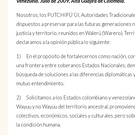
Venezuela. Julio de 2009, Alta Guajira de Colombia.
Nosotros, los PUTCHIPÜ’ÜI, Autoridades Tradicionales
dispuestos a preservar para las futuras generaciones n
justicia y territorio, reunidos en Walerü (Warero), Ter
declaramos a la opinión pública lo siguiente:
1) En el propósito de fortalecernos como nación, con u
una frontera entre soberanos Estados Nacionales, de
búsqueda de soluciones a las diferencias diplomáticas y 
mutuo entendimiento.
2) Solicitamos a los Estados colombiano y venezolano
Wayuu y no Wayuu del territorio ancestral, promoviend
colectivos, económicos, sociales y culturales, pero sob
la condición humana.