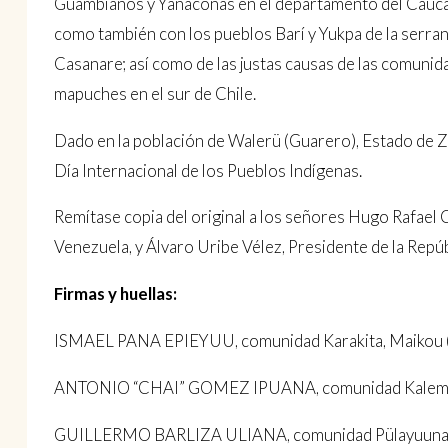
Guambianos y Yanaconas en el departamento del Cauca 
como también con los pueblos Barí y Yukpa de la serraní
Casanare; así como de las justas causas de las comuni
mapuches en el sur de Chile.
Dado en la población de Walerü (Guarero), Estado de Zu
Día Internacional de los Pueblos Indígenas.
Remítase copia del original a los señores Hugo Rafael C
Venezuela, y Álvaro Uribe Vélez, Presidente de la Repú
Firmas y huellas:
ISMAEL PANA EPIEYUU, comunidad Karakita, Maikou 
ANTONIO “CHAI” GOMEZ IPUANA, comunidad Kaleme’e, 
GUILLERMO BARLIZA ULIANA, comunidad Pülayuuna,