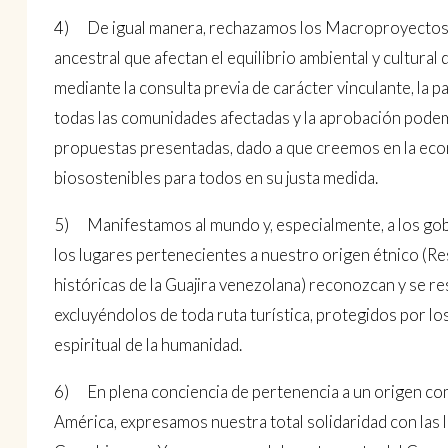
4) De igual manera, rechazamos los Macroproyectos cu
ancestral que afectan el equilibrio ambiental y cultura
mediante la consulta previa de carácter vinculante, la p
todas las comunidades afectadas y la aprobación podem
propuestas presentadas, dado a que creemos en la econo
biosostenibles para todos en su justa medida.
5) Manifestamos al mundo y, especialmente, a los gob
los lugares pertenecientes a nuestro origen étnico (Re
históricas de la Guajira venezolana) reconozcan y se r
excluyéndolos de toda ruta turística, protegidos por l
espiritual de la humanidad.
6) En plena conciencia de pertenencia a un origen com
América, expresamos nuestra total solidaridad con las l