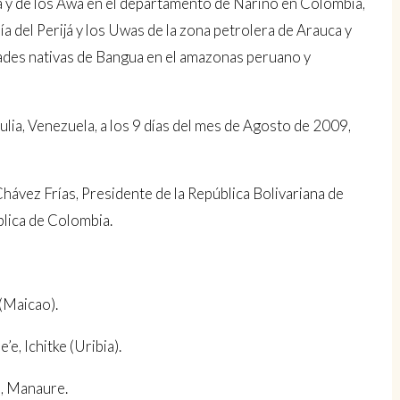
y de los Awá en el departamento de Nariño en Colombia,
a del Perijá y los Uwas de la zona petrolera de Arauca y
dades nativas de Bangua en el amazonas peruano y
lia, Venezuela, a los 9 días del mes de Agosto de 2009,
hávez Frías, Presidente de la República Bolivariana de
blica de Colombia.
(Maicao).
Ichitke (Uribia).
 Manaure.