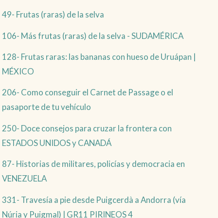
49- Frutas (raras) de la selva
106- Más frutas (raras) de la selva - SUDAMÉRICA
128- Frutas raras: las bananas con hueso de Uruápan |
MÉXICO
206- Como conseguir el Carnet de Passage o el
pasaporte de tu vehículo
250- Doce consejos para cruzar la frontera con
ESTADOS UNIDOS y CANADÁ
87- Historias de militares, policías y democracia en
VENEZUELA
331- Travesía a pie desde Puigcerdà a Andorra (vía
Núria y Puigmal) | GR11 PIRINEOS 4