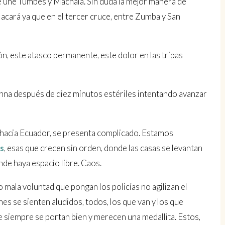
que une Tumbes y Machala. Sin duda la mejor manera de
Macará ya que en el tercer cruce, entre Zumba y San
ón, este atasco permanente, este dolor en las tripas
Anna después de diez minutos estériles intentando avanzar
rú hacia Ecuador, se presenta complicado. Estamos
s
, esas que crecen sin orden, donde las casas se levantan
nde haya espacio libre. Caos.
 mala voluntad que pongan los policías no agilizan el
es se sienten aludidos, todos, los que van y los que
e siempre se portan bien y merecen una medallita. Estos,