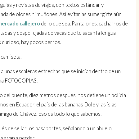
guías y revistas de viajes, con textos estándar y
Nada de olores ni muñones. Así evitarías sumergirte aún
ercado callejero
de lo que sea. Pantalones, cacharros de
rtadas y despellejadas de vacas que te sacan la lengua
 curioso, hay pocos perros.
camiseta.
e a unas escaleras estrechas que se inician dentro de un
lama FOTOCOPIAS.
 del puente, diez metros después, nos detiene un policía
os en Ecuador, el país de las bananas Dole y las islas
 amigo de Chávez. Eso es todo lo que sabemos.
pués de sellar los pasaportes, señalando a un abuelo
 se van a perder.