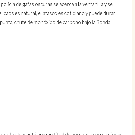
policía de gafas oscuras se acerca a la ventanilla y se
, el caos es natural, el atasco es cotidiano y puede durar
a punta, chute de monóxido de carbono bajo la Ronda
o, se le atragantó una multitud de personas con camiones