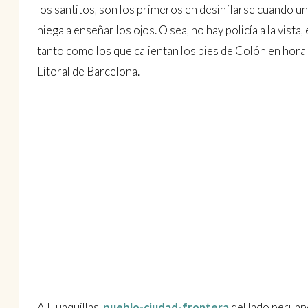
los santitos, son los primeros en desinflarse cuando un 
niega a enseñar los ojos. O sea, no hay policía a la vista
tanto como los que calientan los pies de Colón en hor
Litoral de Barcelona.
A Huaquillas,
pueblo-ciudad-frontera
del lado peruan