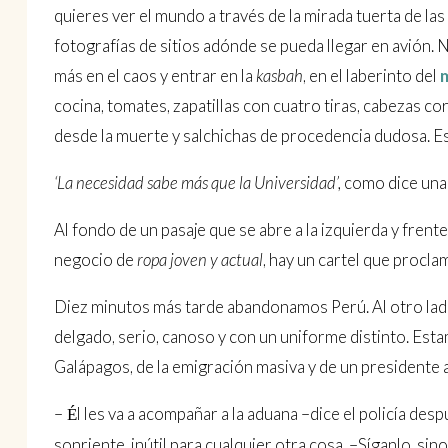
quieres ver el mundo a través de la mirada tuerta de las 
fotografías de sitios adónde se pueda llegar en avión. 
más en el caos y entrar en la
kasbah
, en el laberinto del
m
cocina, tomates, zapatillas con cuatro tiras, cabezas co
desde la muerte y salchichas de procedencia dudosa. Es
‘La necesidad sabe más que la Universidad’,
como dice una 
Al fondo de un pasaje que se abre a la izquierda y frent
negocio de
ropa joven y actual
, hay un cartel que proc
Diez minutos más tarde abandonamos Perú. Al otro lado
delgado, serio, canoso y con un uniforme distinto. Estam
Galápagos, de la emigración masiva y de un presidente
–
l les va a acompañar a la aduana –dice el policía des
É
sonriente, inútil para cualquier otra cosa. –Síganlo, sino