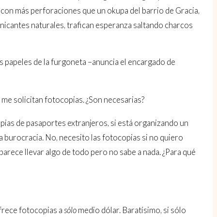
la con más perforaciones que un okupa del barrio de Gracia,
icantes naturales, trafican esperanza saltando charcos
os papeles de la furgoneta –anuncia el encargado de
e me solicitan fotocopias. ¿Son necesarias?
opias de pasaportes extranjeros, si está organizando un
a burocracia. No, necesito las fotocopias si no quiero
parece llevar algo de todo pero no sabe a nada. ¿Para qué
frece fotocopias a
sólo
medio dólar. Baratísimo, si sólo