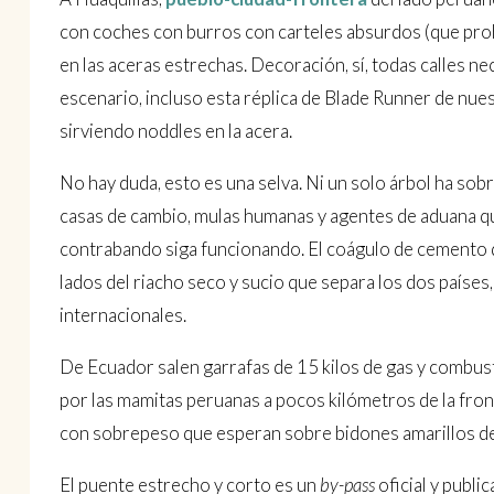
con coches con burros con carteles absurdos (que pro
en las aceras estrechas. Decoración, sí, todas calles ne
escenario, incluso esta réplica de Blade Runner de nue
sirviendo noddles en la acera.
No hay duda, esto es una selva. Ni un solo árbol ha sob
casas de cambio, mulas humanas y agentes de aduana qu
contrabando siga funcionando. El coágulo de cemento 
lados del riacho seco y sucio que separa los dos países
internacionales.
De Ecuador salen garrafas de 15 kilos de gas y combus
por las mamitas peruanas a pocos kilómetros de la front
con sobrepeso que esperan sobre bidones amarillos de 
El puente estrecho y corto es un
by-pass
oficial y publi