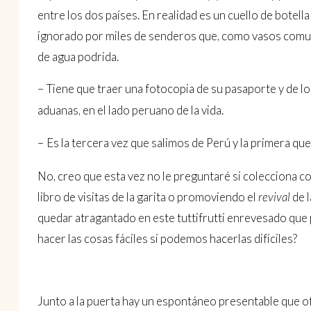
entre los dos países. En realidad es un cuello de botel
ignorado por miles de senderos que, como vasos comun
de agua podrida.
–
Tiene que traer una fotocopia de su pasaporte y de l
aduanas, en el lado peruano de la vida.
–
Es la tercera vez que salimos de Perú y la primera qu
No, creo que esta vez no le preguntaré si colecciona c
libro de visitas de la garita o promoviendo el
revival
de l
quedar atragantado en este tuttifrutti enrevesado que 
hacer las cosas fáciles si podemos hacerlas difíciles?
Junto a la puerta hay un espontáneo presentable que o