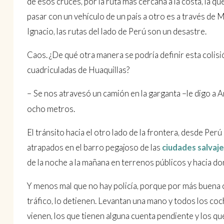
de esos cruces, por la ruta más cercana a la costa, la 
pasar con un vehículo de un país a otro es a través de 
Ignacio, las rutas del lado de Perú son un desastre.
Caos. ¿De qué otra manera se podría definir esta colisi
cuadriculadas de Huaquillas?
–
Se nos atravesó un camión en la garganta –le digo a 
ocho metros.
El tránsito hacia el otro lado de la frontera, desde Pe
atrapados en el barro pegajoso de las
ciudades salvaje
de la noche a la mañana en terrenos públicos y hacia do
Y menos mal que no hay policía, porque por más buena o
tráfico, lo detienen. Levantan una mano y todos los coch
vienen, los que tienen alguna cuenta pendiente y los qu