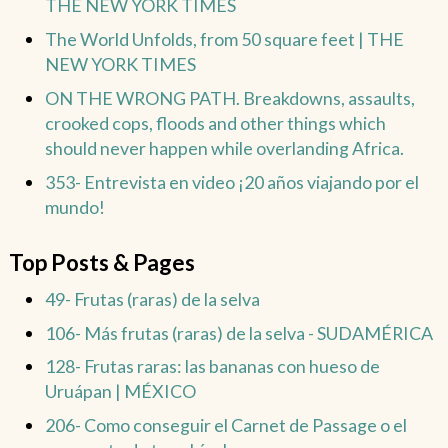
THE NEW YORK TIMES
The World Unfolds, from 50 square feet | THE
NEW YORK TIMES
ON THE WRONG PATH. Breakdowns, assaults,
crooked cops, floods and other things which
should never happen while overlanding Africa.
353- Entrevista en video ¡20 años viajando por el
mundo!
Top Posts & Pages
49- Frutas (raras) de la selva
106- Más frutas (raras) de la selva - SUDAMÉRICA
128- Frutas raras: las bananas con hueso de
Uruápan | MÉXICO
206- Como conseguir el Carnet de Passage o el