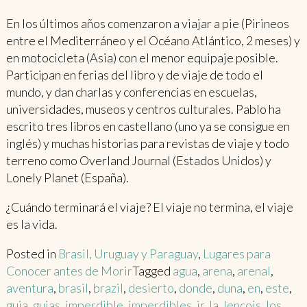
En los últimos años comenzaron a viajar a pie (Pirineos
entre el Mediterráneo y el Océano Atlántico, 2 meses) y
en motocicleta (Asia) con el menor equipaje posible.
Participan en ferias del libro y de viaje de todo el
mundo, y dan charlas y conferencias en escuelas,
universidades, museos y centros culturales. Pablo ha
escrito tres libros en castellano (uno ya se consigue en
inglés) y muchas historias para revistas de viaje y todo
terreno como Overland Journal (Estados Unidos) y
Lonely Planet (España).
¿Cuándo terminará el viaje? El viaje no termina, el viaje
es la vida.
Posted in
Brasil, Uruguay y Paraguay
,
Lugares para
Conocer antes de Morir
Tagged
agua
,
arena
,
arenal
,
aventura
,
brasil
,
brazil
,
desierto
,
donde
,
duna
,
en
,
este
,
guia
,
guias
,
imperdible
,
imperdibles
,
ir
,
la
,
lençois
,
los
,