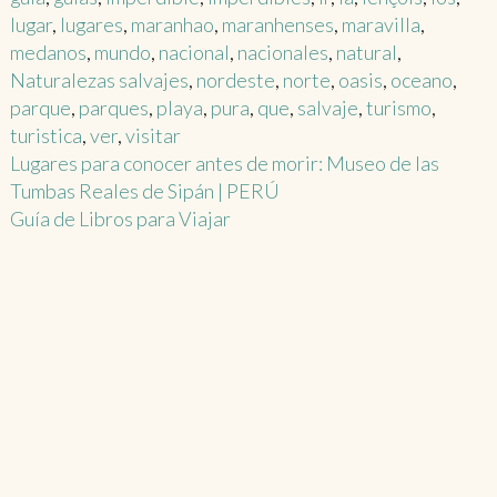
lugar
,
lugares
,
maranhao
,
maranhenses
,
maravilla
,
medanos
,
mundo
,
nacional
,
nacionales
,
natural
,
Naturalezas salvajes
,
nordeste
,
norte
,
oasis
,
oceano
,
parque
,
parques
,
playa
,
pura
,
que
,
salvaje
,
turismo
,
turistica
,
ver
,
visitar
Post
Lugares para conocer antes de morir: Museo de las
Tumbas Reales de Sipán | PERÚ
navigation
Guía de Libros para Viajar