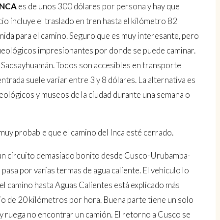
INCA
es de unos 300 dólares por persona y hay que
io incluye el traslado en tren hasta el kilómetro 82
mida para el camino. Seguro que es muy interesante, pero
queológicos impresionantes por donde se puede caminar.
y Saqsayhuamán. Todos son accesibles en transporte
ntrada suele variar entre 3 y 8 dólares. La alternativa es
ueológicos y museos de la ciudad durante una semana o
uy probable que el camino del Inca esté cerrado.
un circuito demasiado bonito desde Cusco-Urubamba-
sa por varias termas de agua caliente. El vehículo lo
del camino hasta Aguas Calientes está explicado más
dio de 20 kilómetros por hora. Buena parte tiene un solo
s y ruega no encontrar un camión. El retorno a Cusco se