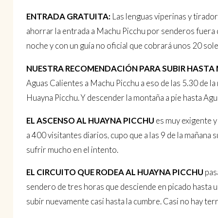
ENTRADA GRATUITA:
Las lenguas viperinas y tirado
ahorrar la entrada a Machu Picchu por senderos fuera 
noche y con un guía no oficial que cobrará unos 20 sole
NUESTRA RECOMENDACIÓN PARA SUBIR HASTA
Aguas Calientes a Machu Picchu a eso de las 5.30 de la 
Huayna Picchu. Y descender la montaña a pie hasta Agu
EL ASCENSO AL HUAYNA PICCHU
es muy exigente y
a 400 visitantes diarios, cupo que a las 9 de la mañan
sufrir mucho en el intento.
EL CIRCUITO QUE RODEA AL HUAYNA PICCHU
pasa
sendero de tres horas que desciende en picado hasta uno
subir nuevamente casi hasta la cumbre. Casi no hay terr