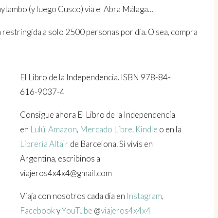
aytambo (y luego Cusco) vía el Abra Málaga…
á restringida a solo 2500 personas por día. O sea, compra
El Libro de la Independencia. ISBN 978-84-
616-9037-4
Consigue ahora El Libro de la Independencia
en
Lulú
,
Amazon
,
Mercado Libre
,
Kindle
o en la
Librería Altaïr
de Barcelona. Si vivís en
Argentina, escribinos a
viajeros4x4x4@gmail.com
Viaja con nosotros cada día en
Instagram
,
Facebook
y
YouTube
@
viajeros4x4x4