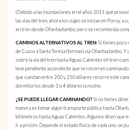
(Debido a las inundaciones en el años 2011 que provo
las vías del tren, ahora los viajes se inician en Poroy, 
en tren desde Ollantaytambo, pero se recomienda comp
CAMINOS ALTERNATIVOS AL TREN:
Si tienes poco 
de Cusco a Santa Teresa (termas) vía Ollantaytambo. Y 
sobre la vía del tren hasta Aguas Calientes (el tren cu
leve pendiente ascendente que se recorren caminando e
que cuestan entre 200 y 250 dólares recorre este cam
dormitorios desde 3 o 4 dólares la noche.
¿SE PUEDE LLEGAR CAMINANDO?
Si no tienes diner
manera es tomar algún transporte público hasta Ollantay
kilómetros hasta Aguas Calientes. Algunos dicen que es
ir a prisión. Depende el estado físico de cada uno, se p