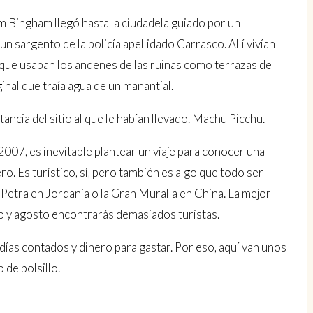
m Bingham llegó hasta la ciudadela guiado por un
 sargento de la policía apellidado Carrasco. Allí vivían
, que usaban los andenes de las ruinas como terrazas de
ginal que traía agua de un manantial.
ncia del sitio al que le habían llevado. Machu Picchu.
007, es inevitable plantear un viaje para conocer una
o. Es turístico, sí, pero también es algo que todo ser
etra en Jordania o la Gran Muralla en China. La mejor
io y agosto encontrarás demasiados turistas.
días contados y dinero para gastar. Por eso, aquí van unos
 de bolsillo.