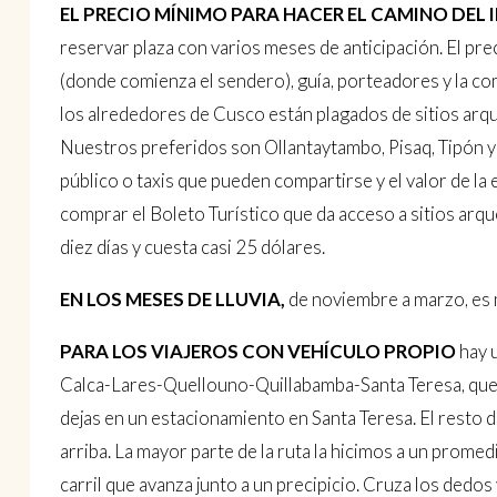
EL PRECIO MÍNIMO PARA HACER EL CAMINO DEL 
reservar plaza con varios meses de anticipación. El prec
(donde comienza el sendero), guía, porteadores y la co
los alrededores de Cusco están plagados de sitios ar
Nuestros preferidos son Ollantaytambo, Pisaq, Tipón 
público o taxis que pueden compartirse y el valor de la e
comprar el Boleto Turístico que da acceso a sitios arq
diez días y cuesta casi 25 dólares.
EN LOS MESES DE LLUVIA,
de noviembre a marzo, es m
PARA LOS VIAJEROS CON VEHÍCULO PROPIO
hay 
Calca-Lares-Quellouno-Quillabamba-Santa Teresa, que pa
dejas en un estacionamiento en Santa Teresa. El resto 
arriba. La mayor parte de la ruta la hicimos a un prome
carril que avanza junto a un precipicio. Cruza los dedo