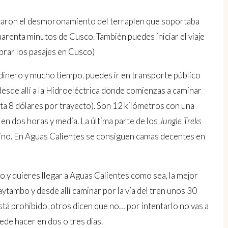
caron el desmoronamiento del terraplen que soportaba
a cuarenta minutos de Cusco. También puedes iniciar el viaje
rar los pasajes en Cusco)
dinero y mucho tiempo, puedes ir en transporte público
desde allí a la Hidroeléctrica donde comienzas a caminar
esta 8 dólares por trayecto). Son 12 kilómetros con una
n dos horas y media. La última parte de los
Jungle Treks
ino. En Aguas Calientes se consiguen camas decentes en
o y quieres llegar a Aguas Calientes como sea, la mejor
tambo y desde allí caminar por la vía del tren unos 30
tá prohibido, otros dicen que no… por intentarlo no vas a
uede hacer en dos o tres días.