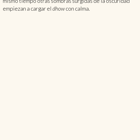
mismo tiempo otras sombras surgidas de la oscuridad
empiezan a cargar el
dhow
con calma.