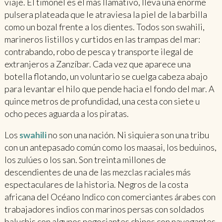
viaje. El timonel es el más llamativo, lleva una enorme
pulsera plateada que le atraviesa la piel de la barbilla
como un bozal frente a los dientes. Todos son swahili,
marineros listillos y curtidos en las trampas del mar:
contrabando, robo de pesca y transporte ilegal de
extranjeros a Zanzíbar. Cada vez que aparece una
botella flotando, un voluntario se cuelga cabeza abajo
para levantar el hilo que pende hacia el fondo del mar. A
quince metros de profundidad, una cesta con siete u
ocho peces aguarda a los piratas.
Los
swahili
no son una nación. Ni siquiera son una tribu
con un antepasado común como los maasai, los beduinos,
los zulúes o los san. Son treinta millones de
descendientes de una de las mezclas raciales más
espectaculares de la historia. Negros de la costa
africana del Océano Indico con comerciantes árabes con
trabajadores indios con marinos persas con soldados
baluchis con algunos negociantes chinos con navegantes