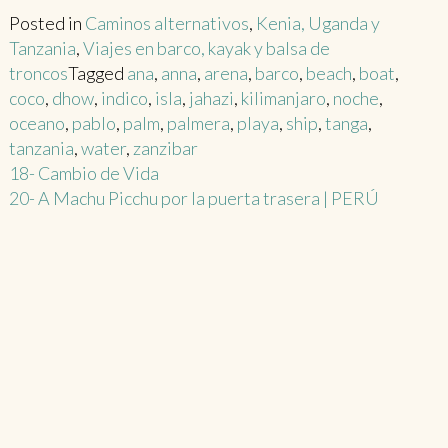
Posted in
Caminos alternativos
,
Kenia, Uganda y
Tanzania
,
Viajes en barco, kayak y balsa de
troncos
Tagged
ana
,
anna
,
arena
,
barco
,
beach
,
boat
,
coco
,
dhow
,
indico
,
isla
,
jahazi
,
kilimanjaro
,
noche
,
oceano
,
pablo
,
palm
,
palmera
,
playa
,
ship
,
tanga
,
tanzania
,
water
,
zanzibar
Post
18- Cambio de Vida
20- A Machu Picchu por la puerta trasera | PERÚ
navigation