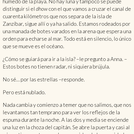
húmedo de la playa. No hay luna y tampoco se puede
distinguir si el
dhow
con el que vamos a cruzar el canal de
cuarenta kilómetros que nos separa de la isla de
Zanzíbar, sigue allí o ya ha salido. Estamos rodeados por
una manada de botes varados en la arena que espera una
orden para echarse al mar. Todo está en silencio, lo único
que se mueve es el océano.
¿Cómo se guiará para ir a la isla? –le pregunto a Anna. –
Estos botes no tienen radar, ni siquiera brújula.
No sé… por las estrellas –responde.
Pero está nublado.
Nada cambia y comienzo a temer que no salimos, que nos
levantamos tan temprano para ver los reflejos de la
espuma durante la noche. A las dos y media se enciende
una luz en la choza del capitán. Se abre la puerta y casi al