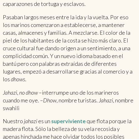
caparazones de tortuga y esclavos.
Pasaban largos meses entre la ida y la vuelta. Por eso
los marinos comenzaron a establecerse, a mantener
casas, almacenes y familias. A mezclarse. El color de la
piel de los habitantes de la costa se hizo más claro. El
cruce cultural fue dando origen a un sentimiento, a una
complicidad común. Y un nuevo idioma basado en el
bantú pero con palabras extraídas de diferentes
lugares, empezó a desarrollarse gracias al comercio y a
los
dhows
.
Jahazi
,
no
dhow
–interrumpe uno de los marineros
cuando me oye. –
Dhow
, nombre turistas.
Jahazi
, nombre
swahili
Nuestro
jahazi
es un
superviviente
que flota porque la
madera flota. Sólo la belleza de su vela recosida y
apenas hinchada me hace olvidar todos los posibles