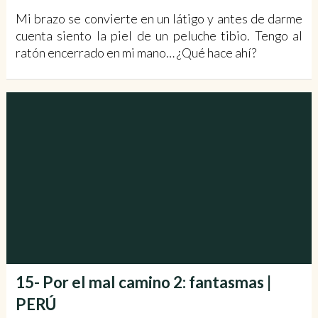
Mi brazo se convierte en un látigo y antes de darme
cuenta siento la piel de un peluche tibio. Tengo al
ratón encerrado en mi mano… ¿Qué hace ahí?
15- Por el mal camino 2: fantasmas |
PERÚ