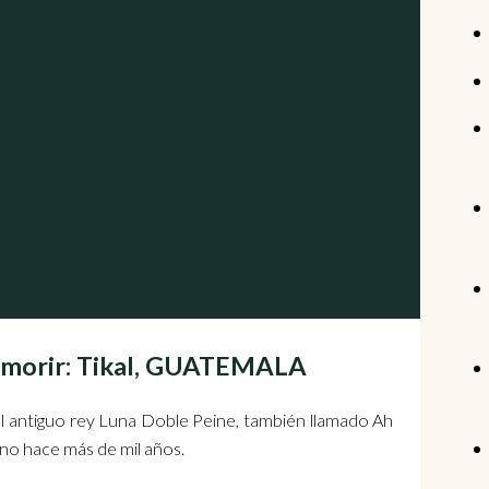
e morir: Tikal, GUATEMALA
e el antiguo rey Luna Doble Peine, también llamado Ah
ino hace más de mil años.