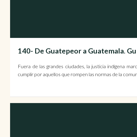
140- De Guatepeor a Guatemala. G
Fuera de las grandes ciudades, la justicia indígena mar
cumplir por aquellos que rompen las normas de la comun