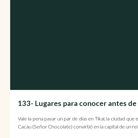
133- Lugares para conocer antes d
Vale la pena pasar un par de días en Tikal, la ciudad qu
Cacau (Señor Chocolate) convirtió en la capital de un re