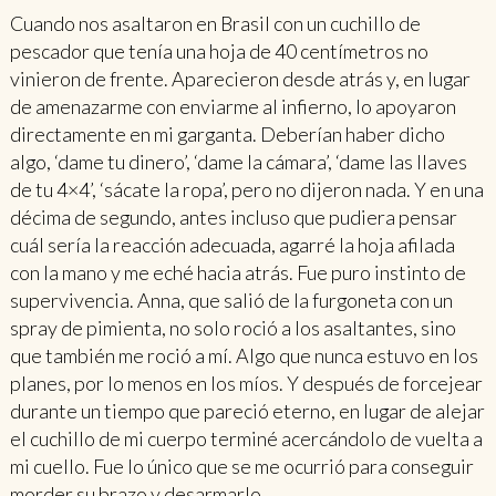
Cuando nos asaltaron en Brasil con un cuchillo de
pescador que tenía una hoja de 40 centímetros no
vinieron de frente. Aparecieron desde atrás y, en lugar
de amenazarme con enviarme al infierno, lo apoyaron
directamente en mi garganta. Deberían haber dicho
algo, ‘dame tu dinero’, ‘dame la cámara’, ‘dame las llaves
de tu 4×4’, ‘sácate la ropa’, pero no dijeron nada. Y en una
décima de segundo, antes incluso que pudiera pensar
cuál sería la reacción adecuada, agarré la hoja afilada
con la mano y me eché hacia atrás. Fue puro instinto de
supervivencia. Anna, que salió de la furgoneta con un
spray de pimienta, no solo roció a los asaltantes, sino
que también me roció a mí. Algo que nunca estuvo en los
planes, por lo menos en los míos. Y después de forcejear
durante un tiempo que pareció eterno, en lugar de alejar
el cuchillo de mi cuerpo terminé acercándolo de vuelta a
mi cuello. Fue lo único que se me ocurrió para conseguir
morder su brazo y desarmarlo.