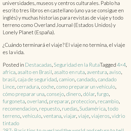
universidades, museos y centros culturales. Pablo ha
escrito tres libros en castellano (uno ya se consigue en
inglés) y muchas historias para revistas de viaje y todo
terreno como Overland Journal (Estados Unidos) y
Lonely Planet (España).
¿Cuándo terminará el viaje? El viaje no termina, el viaje
es la vida.
Posted in
Destacadas
,
Seguridad en la Ruta
Tagged
4×4
,
africa
,
asalto en Brasil
,
asalto en ruta
,
aventura
,
aviso
,
brasil
,
caja de seguridad
,
camion
,
candado
,
candado
Lince
,
cerradura
,
coche
,
como preparar un vehículo
,
cómo preparar una
,
consejo
,
dinero
,
dólar
,
furgo
,
furgoneta
,
overland
,
preparar
,
proteccion
,
recambio
,
recomendacion
,
repuesto
,
ruedas
,
Sudamérica
,
todo
terreno
,
vehículo
,
ventana
,
viajar
,
viaje
,
viajeros
,
vidrio
tintado
Post
287- Basic tips to overland the world and return to tell