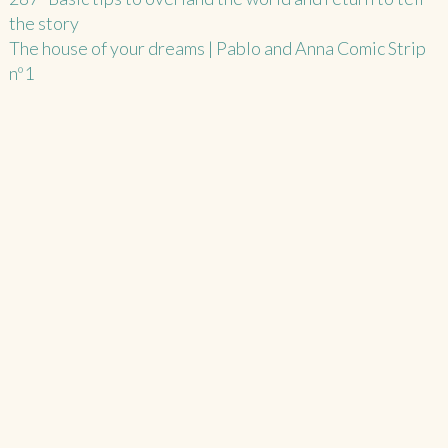
the story
navigation
The house of your dreams | Pablo and Anna Comic Strip
nº1