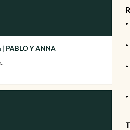
R
uta | PABLO Y ANNA
on…
T