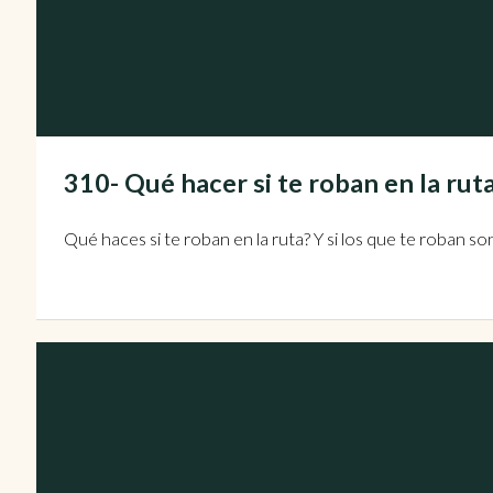
310- Qué hacer si te roban en la r
Qué haces si te roban en la ruta? Y si los que te roban s