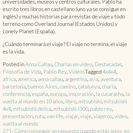
universidades, museos y centros culturales. Pablo ha
escrito tres libros en castellano (uno ya se consigue en
inglés) y muchas historias para revistas de viaje y todo
terreno como Overland Journal (Estados Unidos) y
Lonely Planet (España).
¿Cuándo terminará el viaje? El viaje no termina, el viaje
es la vida.
Posted in
Anna Callau
,
Charlas en video
,
Destacadas
,
Filosofía de Vida
,
Pablo Rey
,
Videos
Tagged
4x4x4
,
africa
,
america
,
anna callau
,
argentina
,
asia
,
aventura
,
barcelona
,
buenos Aires
,
camino
,
catalunya
,
charla
,
conferencia
,
españa
,
europa
,
inspiración
,
la cucaracha
,
la
vuelta al mundo en 10 años
,
libro
,
mitsubishi
,
mitsubishi
4x4
,
mitsubishi delica
,
mitsubishi l300
,
pablo rey
,
presentación
,
ruta
,
van life
,
viajar
,
viaje
,
viajeros
,
video
,
vuelta al mundo
Post
271- Cómo conseguir un repuesto cuando estás lejos, en