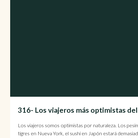
316- Los viajeros más optimistas 
Los viajeros somos optimistas por naturaleza. Los pesimi
tigres en Nueva York, el sushi en Japón estará demasiad