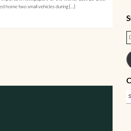
ed home two small vehicles during […]
S
C