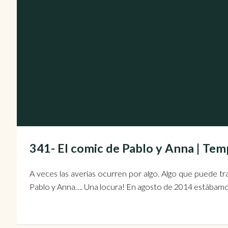
341- El comic de Pablo y Anna | Te
A veces las averías ocurren por algo. Algo que puede tr
Pablo y Anna…. Una locura! En agosto de 2014 estábamos