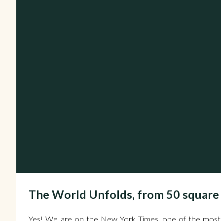
The World Unfolds, from 50 squar
Yes! We are on the New York Times, one of the most