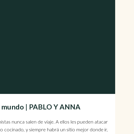
del mundo | PABLO Y ANNA
stas nunca salen de viaje. A ellos les pueden atacar
o cocinado, y siempre habrá un sitio mejor donde ir,