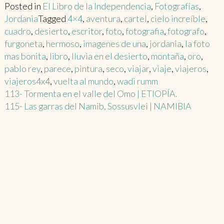
Posted in
El Libro de la Independencia
,
Fotografías
,
Jordania
Tagged
4×4
,
aventura
,
cartel
,
cielo increíble
,
cuadro
,
desierto
,
escritor
,
foto
,
fotografia
,
fotografo
,
furgoneta
,
hermoso
,
imagenes de una
,
jordania
,
la foto
mas bonita
,
libro
,
lluvia en el desierto
,
montaña
,
oro
,
pablo rey
,
parece
,
pintura
,
seco
,
viajar
,
viaje
,
viajeros
,
viajeros4x4
,
vuelta al mundo
,
wadi rumm
Post
113- Tormenta en el valle del Omo | ETIOPÍA.
115- Las garras del Namib, Sossusvlei | NAMIBIA
navigation