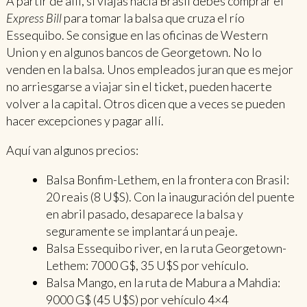
A partir de allí, si viajas hacia Brasil debes comprar el
Express Bill
para tomar la balsa que cruza el río
Essequibo. Se consigue en las oficinas de Western
Union y en algunos bancos de Georgetown. No lo
venden en la balsa. Unos empleados juran que es mejor
no arriesgarse a viajar sin el ticket, pueden hacerte
volver a la capital. Otros dicen que a veces se pueden
hacer excepciones y pagar allí.
Aquí van algunos precios:
Balsa Bonfim-Lethem, en la frontera con Brasil:
20 reais (8 U$S). Con la inauguración del puente
en abril pasado, desaparece la balsa y
seguramente se implantará un peaje.
Balsa Essequibo river, en la ruta Georgetown-
Lethem: 7000 G$, 35 U$S por vehículo.
Balsa Mango, en la ruta de Mabura a Mahdia:
9000 G$ (45 U$S) por vehículo 4×4