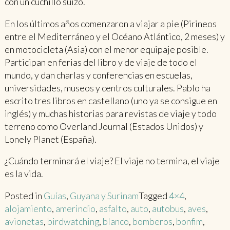
con un cuchillo suizo.
En los últimos años comenzaron a viajar a pie (Pirineos
entre el Mediterráneo y el Océano Atlántico, 2 meses) y
en motocicleta (Asia) con el menor equipaje posible.
Participan en ferias del libro y de viaje de todo el
mundo, y dan charlas y conferencias en escuelas,
universidades, museos y centros culturales. Pablo ha
escrito tres libros en castellano (uno ya se consigue en
inglés) y muchas historias para revistas de viaje y todo
terreno como Overland Journal (Estados Unidos) y
Lonely Planet (España).
¿Cuándo terminará el viaje? El viaje no termina, el viaje
es la vida.
Posted in
Guías
,
Guyana y Surinam
Tagged
4×4
,
alojamiento
,
amerindio
,
asfalto
,
auto
,
autobus
,
aves
,
avionetas
,
birdwatching
,
blanco
,
bomberos
,
bonfim
,