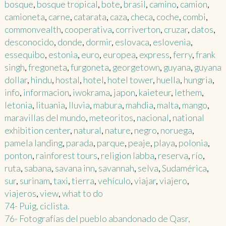
bosque
,
bosque tropical
,
bote
,
brasil
,
camino
,
camion
,
camioneta
,
carne
,
catarata
,
caza
,
checa
,
coche
,
combi
,
commonvealth
,
cooperativa
,
corriverton
,
cruzar
,
datos
,
desconocido
,
donde
,
dormir
,
eslovaca
,
eslovenia
,
essequibo
,
estonia
,
euro
,
europea
,
express
,
ferry
,
frank
singh
,
fregoneta
,
furgoneta
,
georgetown
,
guyana
,
guyana
dollar
,
hindu
,
hostal
,
hotel
,
hotel tower
,
huella
,
hungria
,
info
,
informacion
,
iwokrama
,
japon
,
kaieteur
,
lethem
,
letonia
,
lituania
,
lluvia
,
mabura
,
mahdia
,
malta
,
mango
,
maravillas del mundo
,
meteoritos
,
nacional
,
national
exhibition center
,
natural
,
nature
,
negro
,
noruega
,
pamela landing
,
parada
,
parque
,
peaje
,
playa
,
polonia
,
ponton
,
rainforest tours
,
religion labba
,
reserva
,
río
,
ruta
,
sabana
,
savana inn
,
savannah
,
selva
,
Sudamérica
,
sur
,
surinam
,
taxi
,
tierra
,
vehículo
,
viajar
,
viajero
,
viajeros
,
view
,
what to do
Post
74- Puig, ciclista.
76- Fotografías del pueblo abandonado de Qasr,
navigation