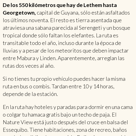
De los 550 kilómetros que hay de Lethem hasta
Georgetown,
capital de Guyana, sólo están asfaltados
los últimos noventa. El resto es tierra asentada que
atraviesa una sabana parecida al Serengeti y un bosque
tropical donde sólo faltan los elefantes. La ruta es
transitable todo el año, incluso durante la época de
lluvias y a pesar de los meteoritos que deben impactar
entre Mabura y Linden. Aparentemente, arreglan las
rutas dos veces al año.
Si no tienes tu propio vehículo puedes hacer la misma
ruta en bus o combis. Tardan entre 10 y 14 horas,
depende de la estación.
En la ruta hay hoteles y paradas para dormir en una cama
o colgar tu hamaca gratis bajo un techo de paja. El
Nature View está justo después del cruce en balsa del
Essequibo. Tiene habitaciones, zona de recreo, baños