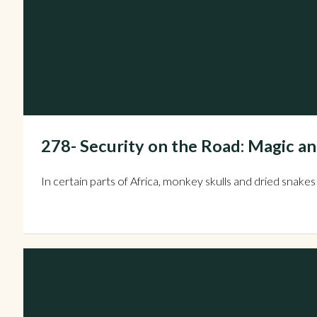
278- Security on the Road: Magic an
In certain parts of Africa, monkey skulls and dried snakes