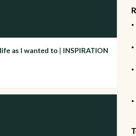
R
 life as I wanted to | INSPIRATION
T