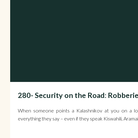
280- Security on the Road: Robber
When someone points a Kalashnikov at you on a los
everything they say – even if they speak Kiswahili, Arama