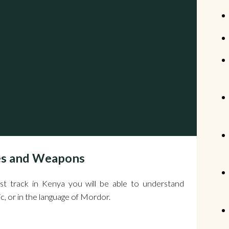
ies and Weapons
t track in Kenya you will be able to understand
ic, or in the language of Mordor.