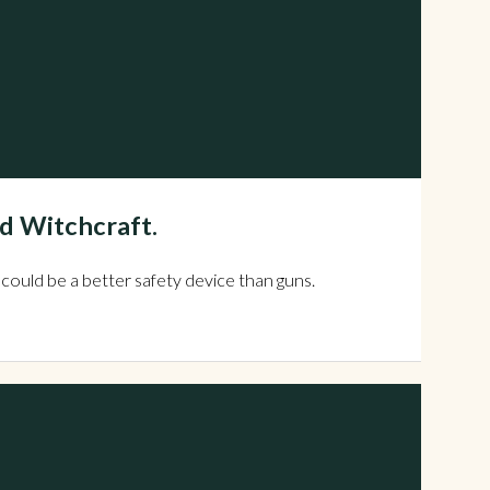
d Witchcraft.
 could be a better safety device than guns.