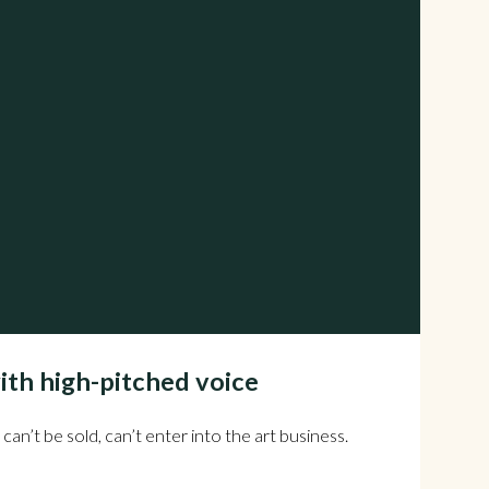
with high-pitched voice
can’t be sold, can’t enter into the art business.