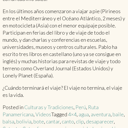
En los últimos años comenzaron a viajar a pie (Pirineos
entre el Mediterráneo y el Océano Atlántico, 2 meses) y
en motocicleta (Asia) con el menor equipaje posible.
Participan en ferias del libro y de viaje de todo el
mundo, y dan charlas y conferencias en escuelas,
universidades, museos y centros culturales. Pablo ha
escrito tres libros en castellano (uno ya se consigue en
inglés) y muchas historias para revistas de viaje y todo
terreno como Overland Journal (Estados Unidos) y
Lonely Planet (España).
¿Cuándo terminará el viaje? El viaje no termina, el viaje
es la vida.
Posted in
Culturas y Tradiciones
,
Perú
,
Ruta
Panamericana
,
Videos
Tagged
4×4
,
agua
,
aventura
,
baile
,
balsa
,
bolivia
,
bote
,
cantar
,
canto
,
clip
,
desaparecer
,