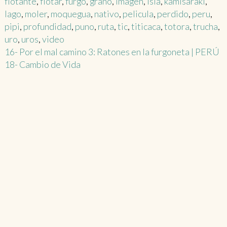
flotante
,
flotar
,
furgo
,
grano
,
imagen
,
isla
,
kamisaraki
,
lago
,
moler
,
moquegua
,
nativo
,
pelicula
,
perdido
,
peru
,
pipi
,
profundidad
,
puno
,
ruta
,
tic
,
titicaca
,
totora
,
trucha
,
uro
,
uros
,
video
Post
16- Por el mal camino 3: Ratones en la furgoneta | PERÚ
18- Cambio de Vida
navigation