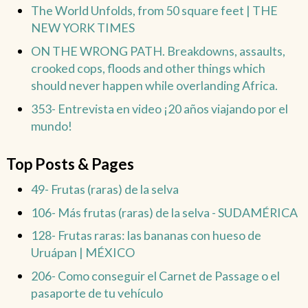
The World Unfolds, from 50 square feet | THE
NEW YORK TIMES
ON THE WRONG PATH. Breakdowns, assaults,
crooked cops, floods and other things which
should never happen while overlanding Africa.
353- Entrevista en video ¡20 años viajando por el
mundo!
Top Posts & Pages
49- Frutas (raras) de la selva
106- Más frutas (raras) de la selva - SUDAMÉRICA
128- Frutas raras: las bananas con hueso de
Uruápan | MÉXICO
206- Como conseguir el Carnet de Passage o el
pasaporte de tu vehículo