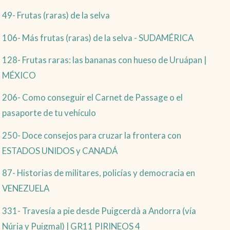
49- Frutas (raras) de la selva
106- Más frutas (raras) de la selva - SUDAMÉRICA
128- Frutas raras: las bananas con hueso de Uruápan |
MÉXICO
206- Como conseguir el Carnet de Passage o el
pasaporte de tu vehículo
250- Doce consejos para cruzar la frontera con
ESTADOS UNIDOS y CANADÁ
87- Historias de militares, policías y democracia en
VENEZUELA
331- Travesía a pie desde Puigcerdà a Andorra (vía
Núria y Puigmal) | GR11 PIRINEOS 4