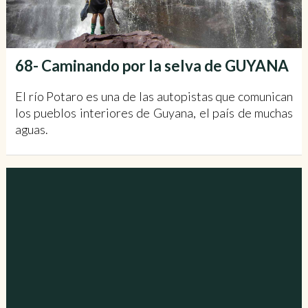
68- Caminando por la selva de GUYANA
El río Potaro es una de las autopistas que comunican
los pueblos interiores de Guyana, el país de muchas
aguas.