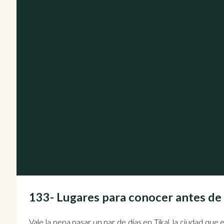
133- Lugares para conocer antes d
Vale la pena pasar un par de días en Tikal, la ciudad qu