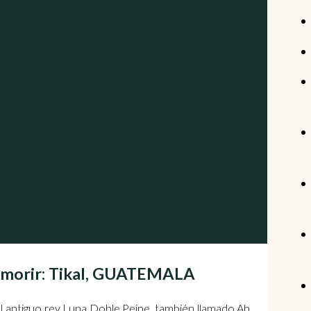
e morir: Tikal, GUATEMALA
e el antiguo rey Luna Doble Peine, también llamado Ah