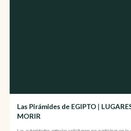
Las Pirámides de EGIPTO | LUGA
MORIR
Las autoridades egipcias solicitaron no participar en l