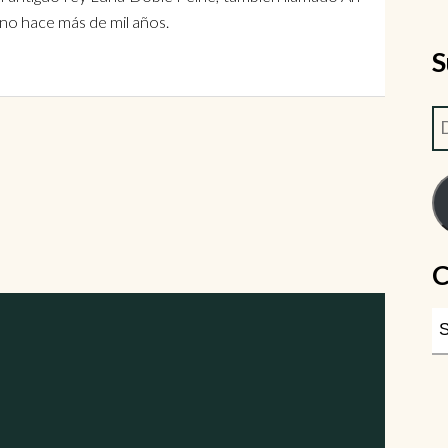
ino hace más de mil años.
S
C