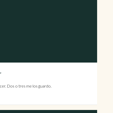
r
er. Dos o tres me los guardo.