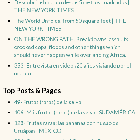
Descubrir el mundo desde 5 metros cuadrados |
THE NEW YORK TIMES
The World Unfolds, from 50 square feet | THE
NEW YORK TIMES
ON THE WRONG PATH. Breakdowns, assaults,
crooked cops, floods and other things which
should never happen while overlanding Africa.
353- Entrevista en video ¡20 años viajando por el
mundo!
Top Posts & Pages
49- Frutas (raras) de la selva
106- Más frutas (raras) de la selva - SUDAMÉRICA
128- Frutas raras: las bananas con hueso de
Uruápan | MÉXICO