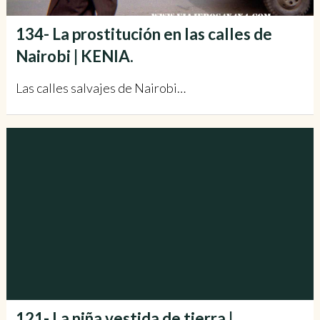
134- La prostitución en las calles de
Nairobi | KENIA.
Las calles salvajes de Nairobi…
121- La niña vestida de tierra |