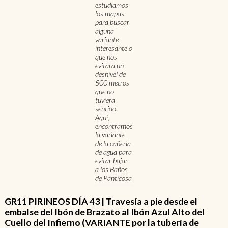
estudiamos
los mapas
para buscar
alguna
variante
interesante o
que nos
evitara un
desnivel de
500 metros
que no
tuviera
sentido.
Aquí,
encontramos
la variante
de la cañería
de agua para
evitar bajar
a los Baños
de Panticosa
GR11 PIRINEOS DÍA 43 | Travesía a pie desde el
embalse del Ibón de Brazato al Ibón Azul Alto del
Cuello del Infierno (VARIANTE por la tubería de