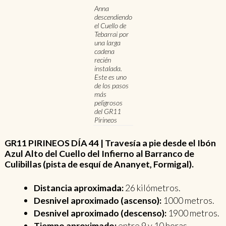
Anna
descendiendo
el Cuello de
Tebarrai por
una larga
cadena
recién
instalada.
Este es uno
de los pasos
más
peligrosos
del GR11
Pirineos
GR11 PIRINEOS DÍA 44 | Travesía a pie desde el Ibón
Azul Alto del Cuello del Infierno al Barranco de
Culibillas (pista de esquí de Ananyet, Formigal).
Distancia aproximada:
26 kilómetros.
Desnivel aproximado (ascenso):
1000 metros.
Desnivel aproximado (descenso):
1900 metros.
Tiempo aproximado:
entre 9 y 10 horas.