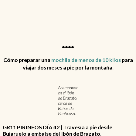
••••
Cómo preparar una
mochila de menos de 10 kilos
para
viajar dos meses a pie por la montaña.
Acampando
en el Ibón
de Brazato,
cerca de
Baños de
Panticosa.
GR11 PIRINEOS DÍA 42 | Travesía a pie desde
Bujaruelo a embalse del Ibón de Brazato.