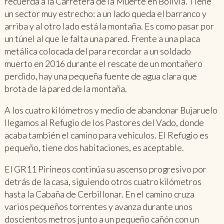
recuerda a la Carretera de la Muerte en Bolivia. Tiene
un sector muy estrecho: a un lado queda el barranco y
arriba y al otro lado está la montaña. Es como pasar por
un túnel al que le falta una pared. Frente a una placa
metálica colocada del para recordar a un soldado
muerto en 2016 durante el rescate de un montañero
perdido, hay una pequeña fuente de agua clara que
brota de la pared de la montaña.
A los cuatro kilómetros y medio de abandonar Bujaruelo
llegamos al Refugio de los Pastores del Vado, donde
acaba también el camino para vehículos. El Refugio es
pequeño, tiene dos habitaciones, es aceptable.
El GR11 Pirineos continúa su ascenso progresivo por
detrás de la casa, siguiendo otros cuatro kilómetros
hasta la Cabaña de Cerbillonar. En el camino cruza
varios pequeños torrentes y avanza durante unos
doscientos metros junto a un pequeño cañón con un