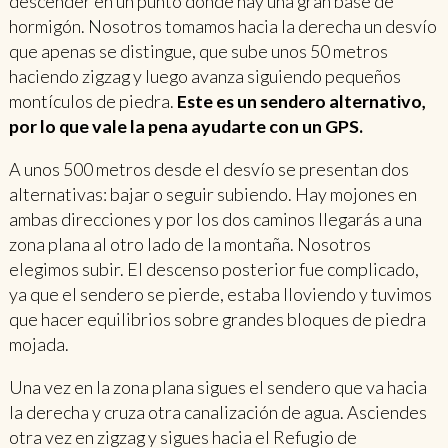
descender en un punto donde hay una gran base de
hormigón. Nosotros tomamos hacia la derecha un desvío
que apenas se distingue, que sube unos 50 metros
haciendo zigzag y luego avanza siguiendo pequeños
montículos de piedra.
Este es un sendero alternativo,
por lo que vale la pena ayudarte con un GPS.
A unos 500 metros desde el desvío se presentan dos
alternativas: bajar o seguir subiendo. Hay mojones en
ambas direcciones y por los dos caminos llegarás a una
zona plana al otro lado de la montaña. Nosotros
elegimos subir. El descenso posterior fue complicado,
ya que el sendero se pierde, estaba lloviendo y tuvimos
que hacer equilibrios sobre grandes bloques de piedra
mojada.
Una vez en la zona plana sigues el sendero que va hacia
la derecha y cruza otra canalización de agua. Asciendes
otra vez en zigzag y sigues hacia el Refugio de