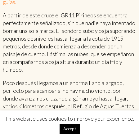
guías.
A partir de este cruce el GR11 Pirineos se encuentra
perfectamente señalizado, sin que nadie haya intentado
borrar una sola marca. El sendero sube y baja superando
pequeños desniveles hasta llegar a la cota de 1915
metros, desde donde comienza a descender por un
paisaje de cuento. Lástima las nubes, que se empeñaron
en acompañarnos a baja altura durante un día frío y
húmedo.
Poco después llegamos a un enorme llano alargado,
perfecto para acampar si no hay mucho viento, por
donde avanzamos cruzando algún arroyo hasta llegar,
varios kilómetros después, al Refugio de Aguas Tuertas.
This website uses cookies to improve your experience.
Dónde dormir:
aparte de montones de lugares de
acampada libre, sólo encontrarás el Refugio Libre de
Accept
Aguas Tuertas.