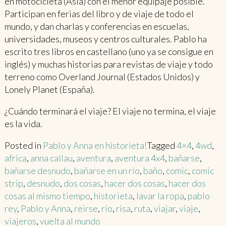
en motocicleta (Asia) con el menor equipaje posible.
Participan en ferias del libro y de viaje de todo el
mundo, y dan charlas y conferencias en escuelas,
universidades, museos y centros culturales. Pablo ha
escrito tres libros en castellano (uno ya se consigue en
inglés) y muchas historias para revistas de viaje y todo
terreno como Overland Journal (Estados Unidos) y
Lonely Planet (España).
¿Cuándo terminará el viaje? El viaje no termina, el viaje
es la vida.
Posted in
Pablo y Anna en historieta!
Tagged
4×4
,
4wd
,
africa
,
anna callau
,
aventura
,
aventura 4x4
,
bañarse
,
bañarse desnudo
,
bañarse en un río
,
baño
,
comic
,
comic
strip
,
desnudo
,
dos cosas
,
hacer dos cosas
,
hacer dos
cosas al mismo tiempo
,
historieta
,
lavar la ropa
,
pablo
rey
,
Pablo y Anna
,
reirse
,
río
,
risa
,
ruta
,
viajar
,
viaje
,
viajeros
,
vuelta al mundo