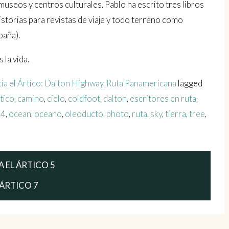
museos y centros culturales. Pablo ha escrito tres libros
istorias para revistas de viaje y todo terreno como
paña).
 la vida.
ia el Ártico: Dalton Highway
,
Ruta Panamericana
Tagged
tico
,
camino
,
cielo
,
coldfoot
,
dalton
,
escritores en ruta
,
x4
,
ocean
,
oceano
,
oleoducto
,
photo
,
ruta
,
sky
,
tierra
,
tree
,
IA EL ÁRTICO 5
L ÁRTICO 7