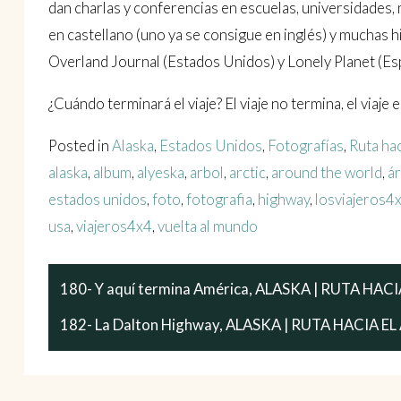
dan charlas y conferencias en escuelas, universidades, 
en castellano (uno ya se consigue en inglés) y muchas h
Overland Journal (Estados Unidos) y Lonely Planet (Es
¿Cuándo terminará el viaje? El viaje no termina, el viaje es
Posted in
Alaska
,
Estados Unidos
,
Fotografías
,
Ruta hac
alaska
,
album
,
alyeska
,
arbol
,
arctic
,
around the world
,
ár
estados unidos
,
foto
,
fotografia
,
highway
,
losviajeros4
usa
,
viajeros4x4
,
vuelta al mundo
180- Y aquí termina América, ALASKA | RUTA HAC
182- La Dalton Highway, ALASKA | RUTA HACIA E