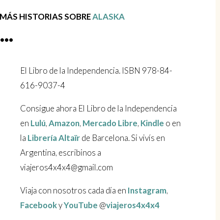
 MÁS HISTORIAS SOBRE
ALASKA
•••
El Libro de la Independencia. ISBN 978-84-
616-9037-4
Consigue ahora El Libro de la Independencia
en
Lulú
,
Amazon
,
Mercado Libre
,
Kindle
o en
la
Librería Altaïr
de Barcelona. Si vivís en
Argentina, escribinos a
viajeros4x4x4@gmail.com
Viaja con nosotros cada día en
Instagram
,
Facebook
y
YouTube
@
viajeros4x4x4