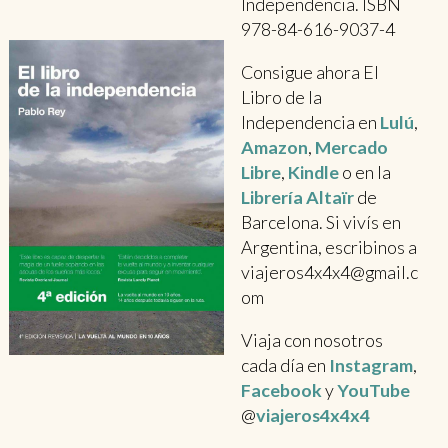
Independencia. ISBN
978-84-616-9037-4
Consigue ahora El
Libro de la
Independencia en
Lulú
,
Amazon
,
Mercado
Libre
,
Kindle
o en la
Librería Altaïr
de
Barcelona. Si vivís en
Argentina, escribinos a
viajeros4x4x4@gmail.c
om
Viaja con nosotros
cada día en
Instagram
,
Facebook
y
YouTube
@
viajeros4x4x4