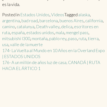
es la vida.
Posted in
Estados Unidos
,
Videos
Tagged
alaska
,
argentina
,
bad road
,
barcelona
,
buenos Aires
,
california
,
camino
,
catalunya
,
Death valley
,
delica
,
escritores en
ruta
,
españa
,
estados unidos
,
mala
,
mengel pass
,
mitsubishi l300
,
montaña
,
pablo rey
,
paso
,
ruta
,
tierra
,
usa
,
valle de la muerte
Post
174- La Vuelta al Mundo en 10 Años en la Overland Expo
| ESTADOS UNIDOS
navigation
176- A un millón de años luz de casa, CANADÁ | RUTA
HACIA EL ÁRTICO 1