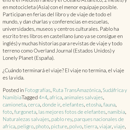
en motocicleta (Asia) con el menor equipaje posible.
Participan en ferias del libro y de viaje de todo el
mundo, y dan charlas y conferencias en escuelas,
universidades, museos y centros culturales. Pablo ha
escrito tres libros en castellano (uno ya se consigue en
inglés) y muchas historias para revistas de viaje y todo
terreno como Overland Journal (Estados Unidos) y
Lonely Planet (España).
¿Cuándo terminará el viaje? El viaje no termina, el viaje
es la vida.
Posted in
Fotografías
,
Ruta TransAmazónica
,
Sudáfrica y
Namibia
Tagged
4×4
,
africa
,
animales salvajes
,
camioneta
,
cerca
,
donde ir
,
elefantes
,
etosha
,
fauna
,
foto
,
furgoneta
,
las mejores fotos de elefantes
,
namibia
,
Naturalezas salvajes
,
pablo rey
,
parques nacionales de
africa
,
peligro
,
photo
,
picture
,
polvo
,
tierra
,
viajar
,
viaje
,