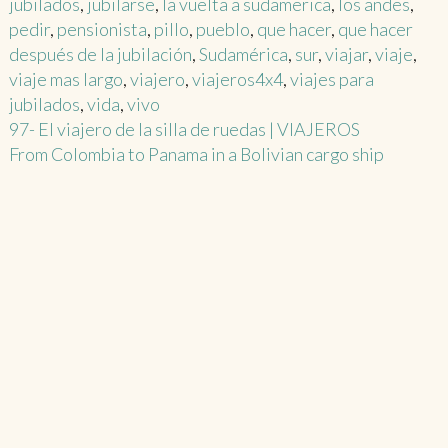
jubilados
,
jubilarse
,
la vuelta a sudamerica
,
los andes
,
pedir
,
pensionista
,
pillo
,
pueblo
,
que hacer
,
que hacer
después de la jubilación
,
Sudamérica
,
sur
,
viajar
,
viaje
,
viaje mas largo
,
viajero
,
viajeros4x4
,
viajes para
jubilados
,
vida
,
vivo
Post
97- El viajero de la silla de ruedas | VIAJEROS
From Colombia to Panama in a Bolivian cargo ship
navigation