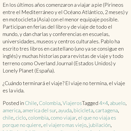
En los últimos años comenzaron a viajar a pie (Pirineos
entre el Mediterráneo y el Océano Atlántico, 2 meses) y
en motocicleta (Asia) con el menor equipaje posible.
Participan en ferias del libro y de viaje de todo el
mundo, y dan charlas y conferencias en escuelas,
universidades, museos y centros culturales. Pablo ha
escrito tres libros en castellano (uno ya se consigue en
inglés) y muchas historias para revistas de viaje y todo
terreno como Overland Journal (Estados Unidos) y
Lonely Planet (España).
¿Cuándo terminará el viaje? El viaje no termina, el viaje
es la vida.
Posted in
Chile
,
Colombia
,
Viajeros
Tagged
4×4
,
abuelo
,
america
,
america del sur
,
ayuda
,
bicicleta
,
cartagena
,
chile
,
ciclo
,
colombia
,
como viajar
,
el que no viaja es
porque no quiere
,
el viajero mas viejo
,
jubilación
,